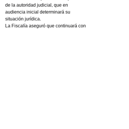
de la autoridad judicial, que en 
audiencia inicial determinará su 
situación jurídica.
La Fiscalía aseguró que continuará con 
las investigaciones para esclarecer 
completamente los hechos y garantizar 
que todos los responsables sean 
llevados ante la justicia.
NOTICIAS
Ver todo
Entradas recientes