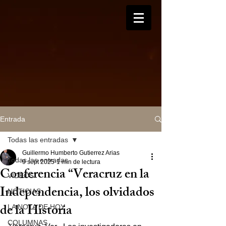
Entrada
Todas las entradas
Guillermo Humberto Gutierrez Arias
Todas las entradas
9 sept 2025
1 min de lectura
Conferencia “Veracruz en la
VIDEOS
Independencia, los olvidados
NOTICIAS
de la Historia
LA NOTA DE HOY
COLUMNAS