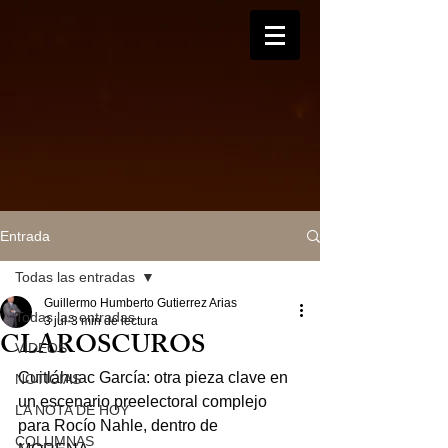
Entrada
Todas las entradas
Guillermo Humberto Gutierrez Arias
Todas las entradas
3 jul
3 min de lectura
CLAROSCUROS
VIDEOS
Cuitláhuac García: otra pieza clave en 
NOTICIAS
un escenario preelectoral complejo 
LA NOTA DE HOY
para Rocío Nahle, dentro de 
COLUMNAS