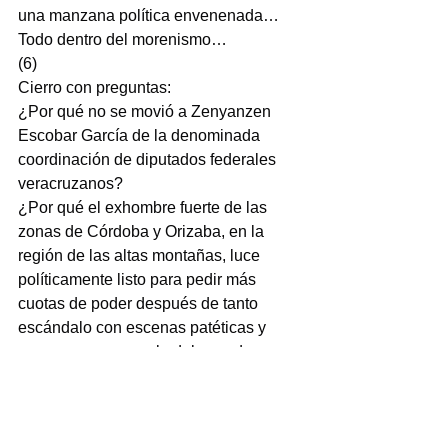
una manzana política envenenada…
Todo dentro del morenismo…
(6)
Cierro con preguntas:
¿Por qué no se movió a Zenyanzen 
Escobar García de la denominada 
coordinación de diputados federales 
veracruzanos?
¿Por qué el exhombre fuerte de las 
zonas de Córdoba y Orizaba, en la 
región de las altas montañas, luce 
políticamente listo para pedir más 
cuotas de poder después de tanto 
escándalo con escenas patéticas y 
vergonzosas como la del pseudo 
boxeo en San Lázaro o el yate en 
llamas con todo y viborón al rescate?
Muy simple: porque Zenyanzen es 
gente de Cuitláhuac; y a ese equipo 