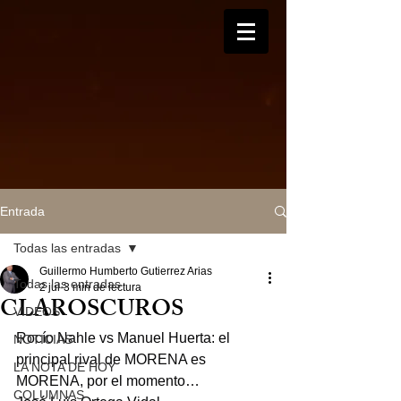
Entrada
Todas las entradas
Guillermo Humberto Gutierrez Arias
Todas las entradas
2 jul
3 min de lectura
CLAROSCUROS
VIDEOS
Rocío Nahle vs Manuel Huerta: el 
NOTICIAS
principal rival de MORENA es 
LA NOTA DE HOY
MORENA, por el momento…
COLUMNAS