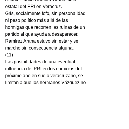
estatal del PRI en Veracruz.
Gris, socialmente fofo, sin personalidad 
ni peso político más allá de las 
hormigas que recorren las ruinas de un 
partido al que ayuda a desaparecer, 
Ramírez Arana estuvo sin estar y se 
marchó sin consecuencia alguna.
(11)
Las posibilidades de una eventual 
influencia del PRI en los comicios del 
próximo año en suelo veracruzano, se 
limitan a que los hermanos Vázquez no 
lo abandonen y le obsequien su 
estructura político electoral en los 
distritos local y federal con cabecera en 
la tierra de los cojolites…
Lo mismo aplica en Orizaba con el 
liderazgo de Juan Manuel Diez 