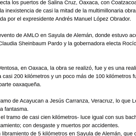
ecta los puertos de Salina Cruz, Oaxaca, con Coatzacoa
a inexistencia de casi la mitad de la multimillonaria obr
ada por el expresidente Andrés Manuel López Obrador.
 evento de AMLO en Sayula de Alemán, donde estuvo a
 Claudia Sheinbaum Pardo y la gobernadora electa Rocío
ntosa, en Oaxaca, la obra se realizó, fue y es una real
 casi 200 kilómetros y un poco más de 100 kilómetros f
parte oaxaqueña.
tramo de Acayucan a Jesús Carranza, Veracruz, lo que 
ra fantasma.
el tramo de casi cien kilómetros- luce igual con sus bach
tamiento; con desgaste y muertos por accidentes.
 libramiento de 5 kilómetros en Sayula de Alemán, que 