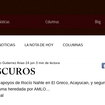
Noticias
Columnas
Blog
NOTICIAS
LA NOTA DE HOY
COLUMNAS
 Gutierrez Arias
24 jun
3 min de lectura
SCUROS
apoyos de Rocío Nahle en El Greco, Acayucan, y segun
ntasma heredada por AMLO…
al