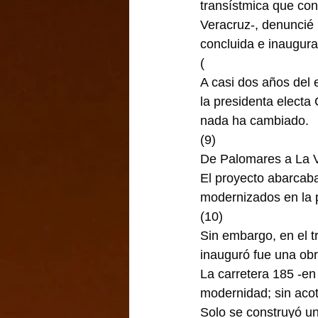
transístmica que con
Veracruz-, denuncié l
concluida e inaugur
(
A casi dos años del
la presidenta electa
nada ha cambiado.
(9)
De Palomares a La Ve
El proyecto abarcaba
modernizados en la 
(10)
Sin embargo, en el 
inauguró fue una ob
La carretera 185 -en 
modernidad; sin aco
Solo se construyó un