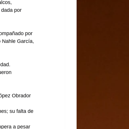
lcos, 
a dada por 
compañado por 
 Nahle García, 
idad.
ueron 
López Obrador 
es; su falta de 
opera a pesar 