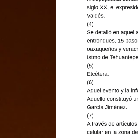
siglo XX, el expresi
Valdés.
(4)
Se detalló en aquel 
entronques, 15 pasos
oaxaqueños y veracru
Istmo de Tehuantepe
(5)
Etcétera.
(6)
Aquel evento y la inf
Aquello constituyó u
García Jiménez.
(7)
A través de artícul
celular en la zona d