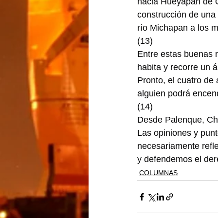
hacia Hueyapan de O
construcción de una l
río Michapan a los 
(13)
Entre estas buenas n
habita y recorre un 
Pronto, el cuatro de
alguien podrá encend
(14)
Desde Palenque, Chia
Las opiniones y punt
necesariamente refle
y defendemos el dere
COLUMNAS