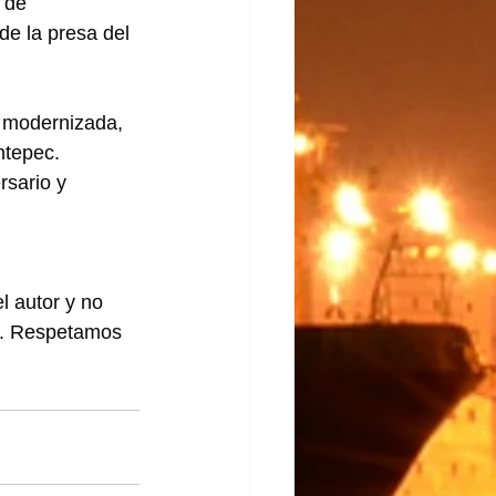
 de 
de la presa del 
i modernizada, 
ntepec.
rsario y 
l autor y no 
lo. Respetamos 