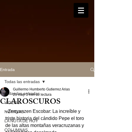
Entrada
Todas las entradas
Guillermo Humberto Gutierrez Arias
Todas las entradas
29 may
3 min de lectura
CLAROSCUROS
VIDEOS
- Zenyanzen Escobar: La increíble y 
NOTICIAS
triste historia del cándido Pepe el toro 
LA NOTA DE HOY
de las altas montañas veracruzanas y 
COLUMNAS