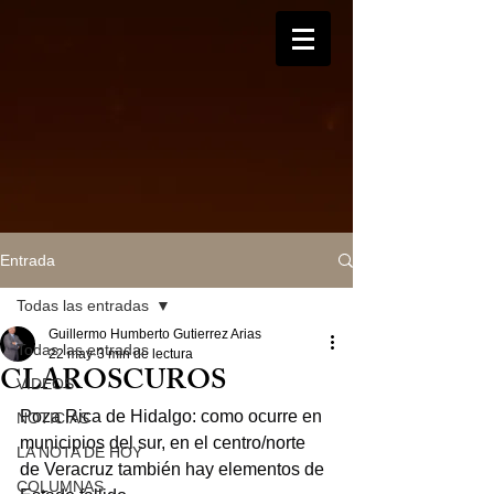
Entrada
Todas las entradas
Guillermo Humberto Gutierrez Arias
Todas las entradas
22 may
3 min de lectura
CLAROSCUROS
VIDEOS
Poza Rica de Hidalgo: como ocurre en 
NOTICIAS
municipios del sur, en el centro/norte 
LA NOTA DE HOY
de Veracruz también hay elementos de 
COLUMNAS