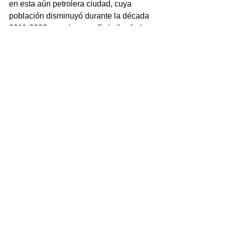
en esta aún petrolera ciudad, cuya 
población disminuyó durante la década 
2011-2020 y su demografía la llevó al 
quinto lugar entre los municipios más 
grandes de Veracruz, por debajo de 
Córdoba que incrementó su número de 
habitantes y hoy exhibe su posición 
número cuatro.
(11)
En el sur de Veracruz existen 
microuniversos municipales con 
elementos de Estado fallido y tejido 
social dañado.
En el centro/norte de Veracruz también 
se presentan casos, como el de Poza 
Rica de Hidalgo.
Resulta interesante indagar cuáles son 
los elementos comunes entre estos 
microuniversos municipales, vistos y 