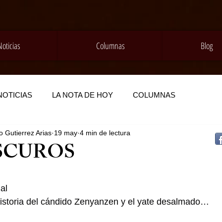
Noticias
Columnas
Blog
NOTICIAS
LA NOTA DE HOY
COLUMNAS
 Gutierrez Arias
19 may
4 min de lectura
SCUROS
al
e historia del cándido Zenyanzen y el yate desalmado…