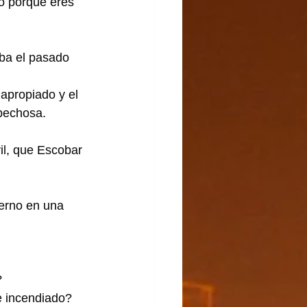
o porque eres 
ba el pasado 
apropiado y el 
spechosa.
il, que Escobar 
erno en una 
?
e incendiado?