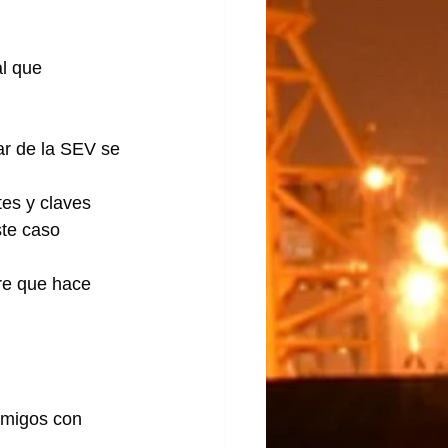
l que 
lar de la SEV se 
es y claves 
ste caso 
re que hace 
amigos con 