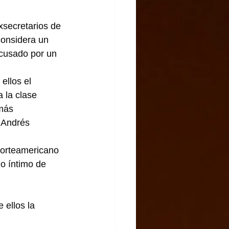
secretarios de 
considera un 
cusado por un 
ellos el 
 la clase 
más 
 Andrés 
norteamericano 
lo íntimo de 
 ellos la 