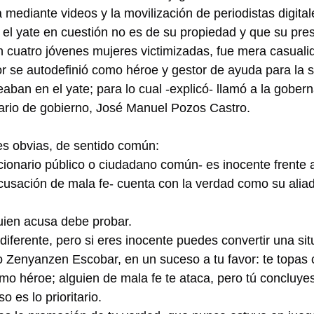
mediante videos y la movilización de periodistas digita
el yate en cuestión no es de su propiedad y que su pres
on cuatro jóvenes mujeres victimizadas, fue mera casuali
or se autodefinió como héroe y gestor de ayuda para la s
an en el yate; para lo cual -explicó- llamó a la gober
tario de gobierno, José Manuel Pozos Castro.
s obvias, de sentido común:
ionario público o ciudadano común- es inocente frente a 
cusación de mala fe- cuenta con la verdad como su alia
quien acusa debe probar.
 diferente, pero si eres inocente puedes convertir una si
do Zenyanzen Escobar, en un suceso a tu favor: te topas 
mo héroe; alguien de mala fe te ataca, pero tú concluyes
 es lo prioritario.