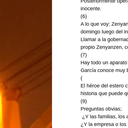
Posteriormente oper
inocente.
(6)
A lo que voy: Zenya
domingo luego del in
Llamar a la gobernad
propio Zenyanzen, co
(7)
Hay todo un aparato 
García conoce muy bi
(
El héroe del estero 
historia que puede 
(9)
Preguntas obvias;
 ¿Y las familias, lo
¿Y la empresa o los