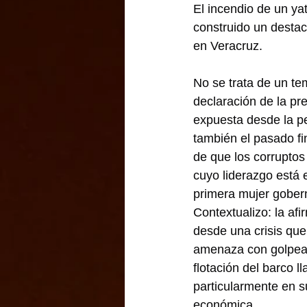
El incendio de un ya
construido un desta
en Veracruz.
No se trata de un t
declaración de la pr
expuesta desde la p
también el pasado fi
de que los corruptos 
cuyo liderazgo está e
primera mujer gober
Contextualizo: la af
desde una crisis que
amenaza con golpear
flotación del barco 
particularmente en su
económica.