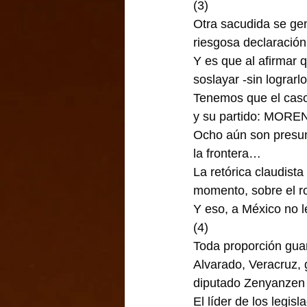
(3)
Otra sacudida se gen
riesgosa declaración
Y es que al afirmar 
soslayar -sin lograrl
Tenemos que el caso 
y su partido: MORE
Ocho aún son presunt
la frontera…
La retórica claudista
momento, sobre el r
Y eso, a México no l
(4)
Toda proporción guar
Alvarado, Veracruz, g
diputado Zenyanzen
El líder de los legis