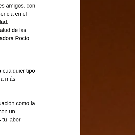
les amigos, con 
encia en el 
dad.
alud de las 
nadora Rocío 
cualquier tipo 
da más 
tuación como la 
con un 
 tu labor 