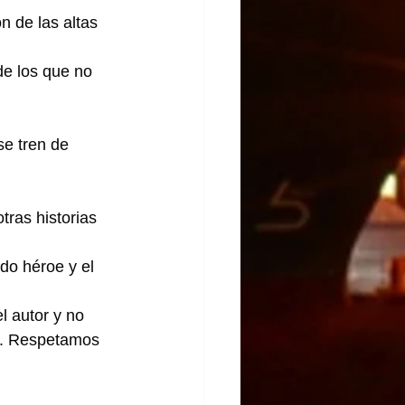
n de las altas 
de los que no 
se tren de 
tras historias 
ido héroe y el 
l autor y no 
lo. Respetamos 