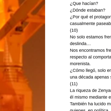
¿Que hacían?
¿Dónde estaban?
¿Por qué el protagon
casualmente paseaba
(10)
No solo estamos frent
deslinda…
Nos encontramos fren
respecto al comportam
morenista.
¿Cómo llegó, solo e
una década apenas s
(11)
La riqueza de Zenya
él mismo mediante ev
También ha lucido m
quienes, en política