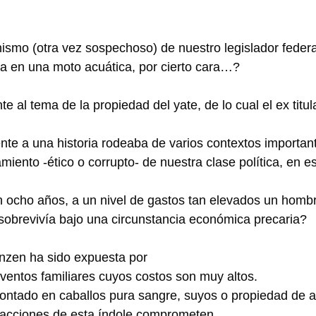
ismo (otra vez sospechoso) de nuestro legislador federa
 en una moto acuática, por cierto cara…?
e al tema de la propiedad del yate, de lo cual el ex titu
te a una historia rodeaba de varios contextos important
iento -ético o corrupto- de nuestra clase política, en e
n ocho años, a un nivel de gastos tan elevados un homb
obrevivía bajo una circunstancia económica precaria?
nzen ha sido expuesta por
entos familiares cuyos costos son muy altos.
ontado en caballos pura sangre, suyos o propiedad de 
, acciones de esta índole comprometen.