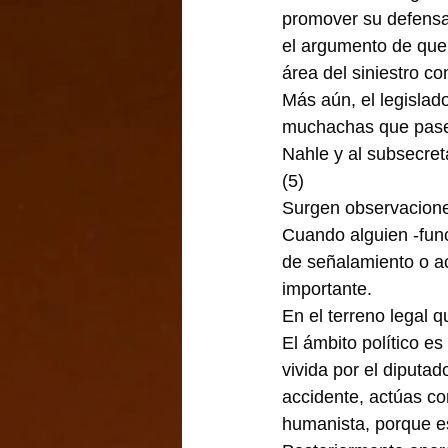
promover su defensa 
el argumento de que 
área del siniestro c
Más aún, el legislad
muchachas que paseab
Nahle y al subsecre
(5)
Surgen observacione
Cuando alguien -func
de señalamiento o a
importante.
En el terreno legal 
El ámbito político es
vivida por el diputa
accidente, actúas co
humanista, porque eso