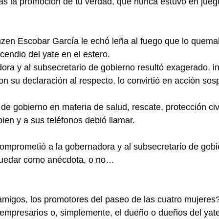
as la promoción de tu verdad, que nunca estuvo en jueg
nzen Escobar García le echó leña al fuego que lo quema
cendio del yate en el estero.
ora y al subsecretario de gobierno resultó exagerado, in
n su declaración al respecto, lo convirtió en acción so
de gobierno en materia de salud, rescate, protección civ
en y a sus teléfonos debió llamar.
comprometió a la gobernadora y al subsecretario de gobi
quedar como anécdota, o no…
s amigos, los promotores del paseo de las cuatro mujeres
 empresarios o, simplemente, el dueño o dueños del yat