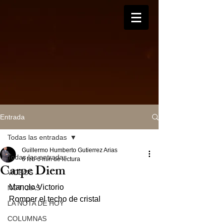
Entrada
Todas las entradas
Guillermo Humberto Gutierrez Arias
Todas las entradas
6 feb
6 min de lectura
Carpe Diem
VIDEOS
Manolo Victorio
NOTICIAS
Romper el techo de cristal
LA NOTA DE HOY
COLUMNAS