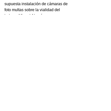
supuesta instalación de cámaras de 
foto multas sobre la vialidad del 
bulevar Miguel Alemán
Cualquier descuido en la gobernanza 
puede romper la confianza y generar 
enojo.
Y es que uno de los puntos oscuros de 
la administración de Juan Manuel de 
Unanue Abascal, antecesor de 
Marijose Gamboa Torales, fue 
precisamente el acoso que rayó en 
extorsión —sobre todo los fines de 
semana— de los agentes de tránsito 
municipal que paraban a los 
automovilistas hasta por una pegatina 
de Homero Simpson en el parabrisas, 
lo que derivaba en multas de hasta 15 
mil pesos por faltas al reglamento. 
Los agentes de la Dirección Municipal 