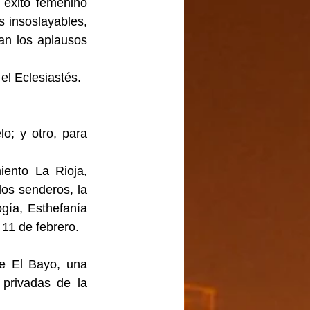
éxito femenino 
s insoslayables, 
an los aplausos 
el Eclesiastés.
o; y otro, para 
ento La Rioja, 
os senderos, la 
gía, Esthefanía 
 11 de febrero.
e El Bayo, una 
privadas de la 