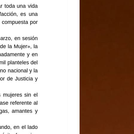
 toda una vida 
acción, es una 
ra compuesta por 
rzo, en sesión 
e la Mujer», la 
nadamente y en 
il planteles del 
o nacional y la 
r de Justicia y 
mujeres sin el 
se referente al 
as, amantes y 
ndo, en el lado 