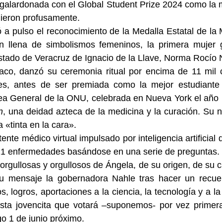
galardonada con el Global Student Prize 2024 como la m
dieron profusamente.
a pulso el reconocimiento de la Medalla Estatal de la 
n llena de simbolismos femeninos, la primera mujer g
stado de Veracruz de Ignacio de la Llave, Norma Rocío 
naco, danzó su ceremonia ritual por encima de 11 mil c
ses, antes de ser premiada como la mejor estudiante
ea General de la ONU, celebrada en Nueva York el año p
n
, una deidad azteca de la medicina y la curación. Su 
a «tinta en la cara».
tente médico virtual impulsado por inteligencia artificial
21 enfermedades basándose en una serie de preguntas.
rgullosas y orgullosos de Ángela, de su origen, de su c
 su mensaje la gobernadora Nahle tras hacer un recue
, logros, aportaciones a la ciencia, la tecnología y a la
esta jovencita que votará –suponemos- por vez primera 
o 1 de junio próximo.