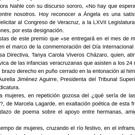
ra Nahle con su discurso sororo, «No hay que esperar
ntre nosotros. Hoy reconocer a Ángela es una satisf
 felicitar al Congreso de Veracruz, a la LXVII Legislatu
nes, por esta designación.
istas de este premio que «se entregará en el mes de ma
n el marco de la conmemoración del Día Internacional d
sa Directiva, Tanya Carola Viveros Cházaro, quien, ati
vica de las infancias veracruzanas que asisten a los 24 m
l brazo derecho en puño cerrado en la entonación al himn
urelia Jiménez Aguirre, Presidenta del Tribunal Superio
dicatura.
 mujeres, en repetición gozosa del ¿qué sería de las 
, de Marcela Lagarde, en exaltación poética de esta fra
edazo de poema sobre el apoyo entre hermanas, amig
tiempo de mujeres, cruzando el río festivo, en el inframu