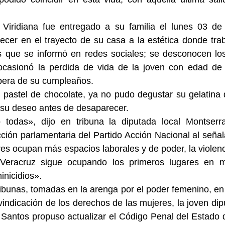
.
 Viridiana fue entregado a su familia el lunes 03 de
cer en el trayecto de su casa a la estética donde trab
s que se informó en redes sociales; se desconocen los 
 ocasionó la perdida de vida de la joven con edad de 
spera de su cumpleaños.
u pastel de chocolate, ya no pudo degustar su gelatina
 su deseo antes de desaparecer.
todas», dijo en tribuna la diputada local Montserra
acción parlamentaria del Partido Acción Nacional al señal
es ocupan más espacios laborales y de poder, la violenci
eracruz sigue ocupando los primeros lugares en mu
inicidios».
ibunas, tomadas en la arenga por el poder femenino, en l
vindicación de los derechos de las mujeres, la joven dip
antos propuso actualizar el Código Penal del Estado d