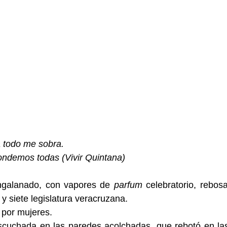
a todo me sobra.
ondemos todas (Vivir Quintana)
 engalanado, con vapores de 
parfum
 celebratorio, rebosa
y siete legislatura veracruzana.
 por mujeres.
cuchada en las paredes acolchadas, que rebotó en las 