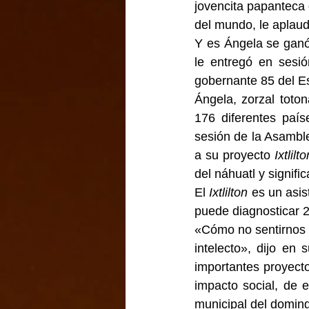
jovencita papanteca 
del mundo, le aplau
Y es Ángela se ganó 
le entregó en sesió
gobernante 85 del E
Ángela, zorzal toto
176 diferentes paí
sesión de la Asambl
a su proyecto 
Ixtlilto
del náhuatl y signific
El 
Ixtlilton
 es un asis
puede diagnosticar 
«Cómo no sentirnos o
intelecto», dijo en
importantes proyectos
impacto social, de 
municipal del doming