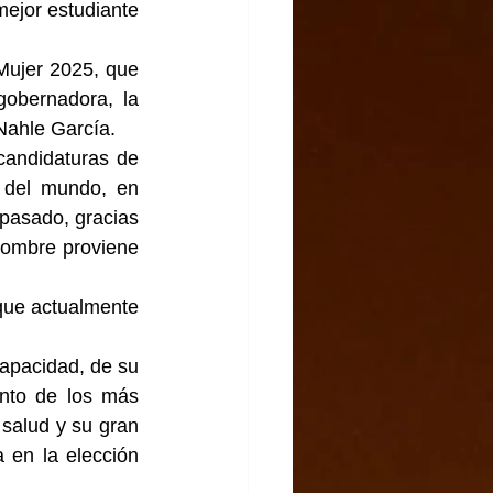
ejor estudiante 
Mujer 2025, que 
obernadora, la 
Nahle García.
andidaturas de 
 del mundo, en 
asado, gracias 
nombre proviene 
 que actualmente 
apacidad, de su 
nto de los más 
 salud y su gran 
en la elección 