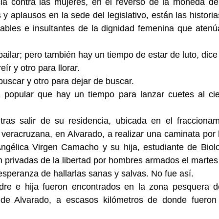
cia contra las mujeres, en el reverso de la moneda de 
 y aplausos en la sede del legislativo, están las historia
nables e insultantes de la dignidad femenina que atenú
ailar; pero también hay un tiempo de estar de luto, dice 
ír y otro para llorar.
uscar y otro para dejar de buscar.
a popular que hay un tiempo para lanzar cuetes al ciel
ras salir de su residencia, ubicada en el fraccionami
a veracruzana, en Alvarado, a realizar una caminata por l
Angélica Virgen Camacho y su hija, estudiante de Biolo
on privadas de la libertad por hombres armados el martes
esperanza de hallarlas sanas y salvas. No fue así.
re e hija fueron encontrados en la zona pesquera d
de Alvarado, a escasos kilómetros de donde fueron 