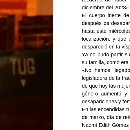
diciembre del 2023»
El cuerpo inerte de
después de desapare
hasta este miércole
localización, y qué
despareció en la ví
Ya no pudo partir s
su familia, como era
«No hemos llegado 
legisladora de la fr
de que hoy las mujer
género aumentó y V
desapariciones y fem
En las encendidas tr
de marzo, día de rei
Naomi Edith Gómez S