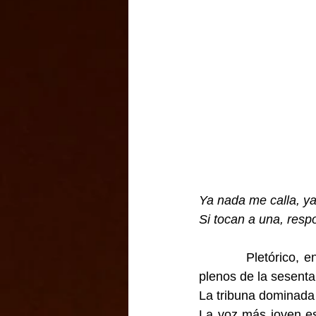
Ya nada me calla, y
Si tocan a una, resp
         Pletórico,
plenos de la sesenta 
La tribuna dominada
La voz más joven es