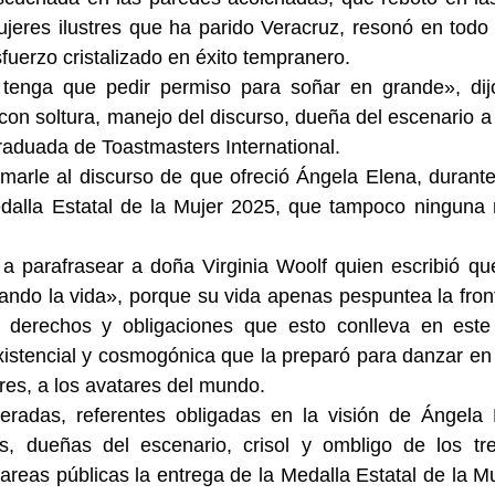
jeres ilustres que ha parido Veracruz, resonó en todo 
sfuerzo cristalizado en éxito tempranero.
tenga que pedir permiso para soñar en grande», dij
on soltura, manejo del discurso, dueña del escenario a
raduada de Toastmasters International.
marle al discurso de que ofreció Ángela Elena, durante
dalla Estatal de la Mujer 2025, que tampoco ninguna n
 a parafrasear a doña Virginia Woolf quien escribió qu
ando la vida», porque su vida apenas pespuntea la fronte
 derechos y obligaciones que esto conlleva en este 
xistencial y cosmogónica que la preparó para danzar en
res, a los avatares del mundo.
radas, referentes obligadas en la visión de Ángela 
s, dueñas del escenario, crisol y ombligo de los tr
reas públicas la entrega de la Medalla Estatal de la Mu