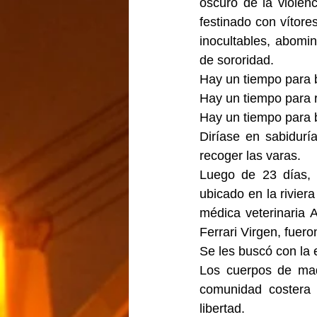
oscuro de la violen
festinado con vítores
inocultables, abomi
de sororidad.
Hay un tiempo para b
Hay un tiempo para re
Hay un tiempo para b
Diríase en sabidurí
recoger las varas.
Luego de 23 días, t
ubicado en la rivier
médica veterinaria 
Ferrari Virgen, fuer
Se les buscó con la 
Los cuerpos de mad
comunidad costera 
libertad.