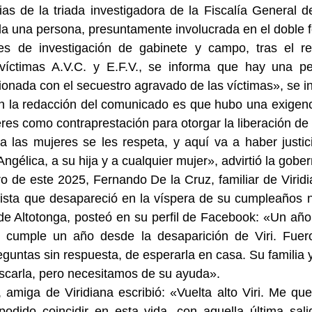
as de la triada investigadora de la Fiscalía General de
da una persona, presuntamente involucrada en el doble f
es de investigación de gabinete y campo, tras el re
 víctimas A.V.C. y E.F.V., se informa que hay una pe
onada con el secuestro agravado de las víctimas», se i
 en la redacción del comunicado es que hubo una exigen
eres como contraprestación para otorgar la liberación de 
 las mujeres se les respeta, y aquí va a haber justici
Angélica, a su hija y a cualquier mujer», advirtió la gobe
o de este 2025, Fernando De la Cruz, familiar de Viridi
ilista que desapareció en la víspera de su cumpleaños 
e Altotonga, posteó en su perfil de Facebook: «Un año s
 cumple un año desde la desaparición de Viri. Fuer
eguntas sin respuesta, de esperarla en casa. Su familia y
scarla, pero necesitamos de su ayuda».
amiga de Viridiana escribió: «Vuelta alto Viri. Me que
odido coincidir en esta vida, con aquella última sali