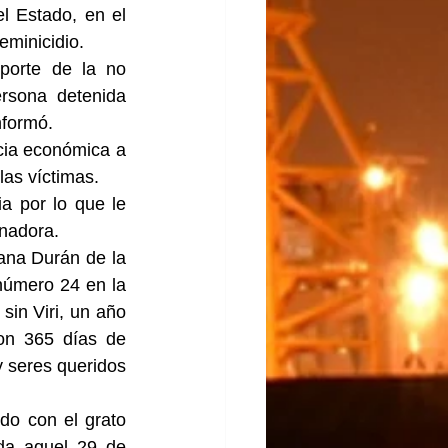
l Estado, en el 
eminicidio.
porte de la no 
rsona detenida 
nformó.
cia económica a 
las víctimas.
a por lo que le 
rnadora.
ana Durán de la 
número 24 en la 
in Viri, un año 
on 365 días de 
 seres queridos 
do con el grato 
da aquel 29 de 