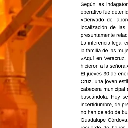
Según las indagatori
operativo fue deteni
«Derivado de labor
localización de las
presuntamente relaci
La inferencia legal
la familia de las muj
«Aquí en Veracruz, a
hicieron a la señora 
El jueves 30 de ener
Cruz, una joven est
cabecera municipal d
buscándola. Hoy se
incertidumbre, de pr
no han dejado de bu
Guadalupe Córdova, 
recuerdo de haber p