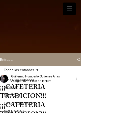
Entrada
Todas las entradas
Guillermo Humberto Gutierrez Arias
Todas las entradas
24 ago 2023
1 min de lectura
¡¡¡CAFETERIA
VIDEOS
TRADICION!!!
NOTICIAS
¡¡¡CAFETERIA
LA NOTA DE HOY
COLUMNAS