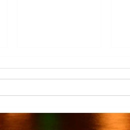
Más de 7 mil productores de
TecMi
caña afectados por el cierre del
Desa
Ingenio San Pedro