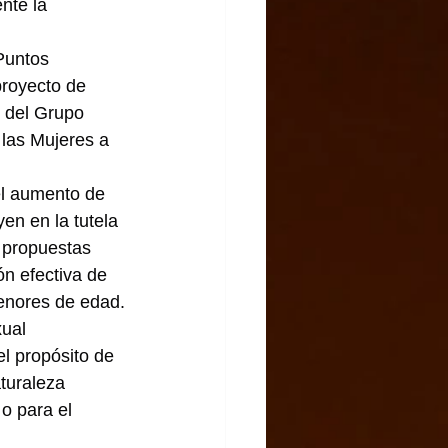
nte la 
Puntos 
proyecto de 
 del Grupo 
 las Mujeres a 
el aumento de 
yen en la tutela 
s propuestas 
ón efectiva de 
menores de edad.
ual 
el propósito de 
aturaleza 
 o para el 