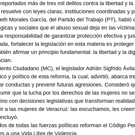
eportados más de tres mil delitos contra la libertad y la
 resuelve con leyes claras, instituciones coordinadas y 
eth Morales García, del Partido del Trabajo (PT), habló 
gicas y sociales que el abuso sexual deja en las víctima
 la responsabilidad de garantizar protección efectiva y jus
ada, fortalecer la legislación en esta materia es protege
bién afirmar un principio fundamental: la libertad y la di
cian.
iento Ciudadano (MC), el legislador Adrián Sigfrido Ávila
co y político de esta reforma, la cual, advirtió, abarca tre
ar conductas y prevenir futuras agresiones. Consideró q
sumir que la lucha por los derechos de las mujeres no 
sino con decisiones legislativas que transforman realidad
r a las mujeres de Veracruz: las escuchamos, les cree
oncluyó.
dos de todas las fuerzas políticas reforman el Código Pen
s a una Vida Libre de Violencia.