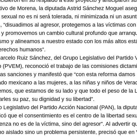
ncidieron en su respaldo a este proyecto y anticiparon su
tivo de Morena, la diputada Astrid Sánchez Moguel aseg
 sexual no es ni será tolerada, ni minimizada ni un asun
, “disuadimos al agresor, protegemos a las víctimas con
 y promovemos un cambio cultural profundo que arranque
smo y alineamos a nuestro estado con los más altos est
derechos humanos”.
arcelo Ruiz Sánchez, del Grupo Legislativo del Partido 
 (PVEM), reconoció el trabajo de las comisiones dictam
 las sanciones y manifestó que “con esta reforma damos
do mexicano a las mujeres, a las niñas y niños de Verac
emos, que estamos de su lado y que todo el peso de la 
rles su paz, su dignidad y su libertad”.
Legislativo del Partido Acción Nacional (PAN), la diputa
có que el consentimiento es el centro de la libertad sexu
enza no es de la víctima, sino del agresor”. Al advertir qu
o aislado sino un problema persistente, precisó que en 