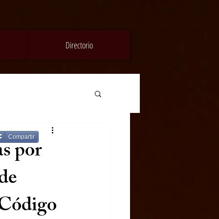
Directorio
Compartir
s por
 de
l Código