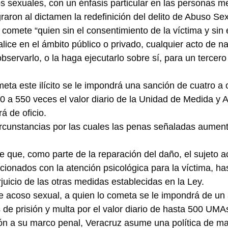
tos sexuales, con un énfasis particular en las personas 
raron al dictamen la redefinición del delito de Abuso Sex
comete “quien sin el consentimiento de la víctima y sin 
ealice en el ámbito público o privado, cualquier acto de n
observarlo, o la haga ejecutarlo sobre sí, para un tercero
ta este ilícito se le impondrá una sanción de cuatro a
50 a 550 veces el valor diario de la Unidad de Medida y A
á de oficio.
rcunstancias por las cuales las penas señaladas aument
de que, como parte de la reparación del daño, el sujeto a
acionados con la atención psicológica para la víctima, has
juicio de las otras medidas establecidas en la Ley.
de acoso sexual, a quien lo cometa se le impondrá de un
de prisión y multa por el valor diario de hasta 500 UMA
ón a su marco penal, Veracruz asume una política de may