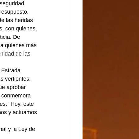
 seguridad 
presupuesto.
de las heridas 
s, con quienes, 
ticia. De 
r a quienes más 
gnidad de las 
 Estrada 
s vertientes: 
ue aprobar 
se conmemora 
es. “Hoy, este 
mos y actuamos 
al y la Ley de 