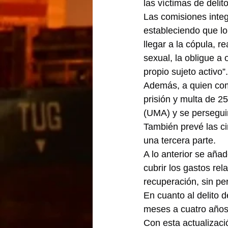
las víctimas de deli
Las comisiones integ
estableciendo que lo 
llegar a la cópula, r
sexual, la obligue a 
propio sujeto activo”.
Además, a quien come
prisión y multa de 2
(UMA) y se perseguir
También prevé las ci
una tercera parte.
A lo anterior se aña
cubrir los gastos rel
recuperación, sin per
En cuanto al delito 
meses a cuatro años 
Con esta actualizaci