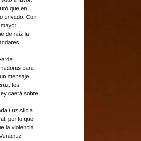
 voto a favor.
uró que en 
to privado. Con 
 mayor 
 de raíz la 
ándares 
Verde 
inadoras para 
 un mensaje 
ruz, les 
Ley caerá sobre 
da Luz Alicia 
al, por lo que 
e la violencia 
Veracruz 