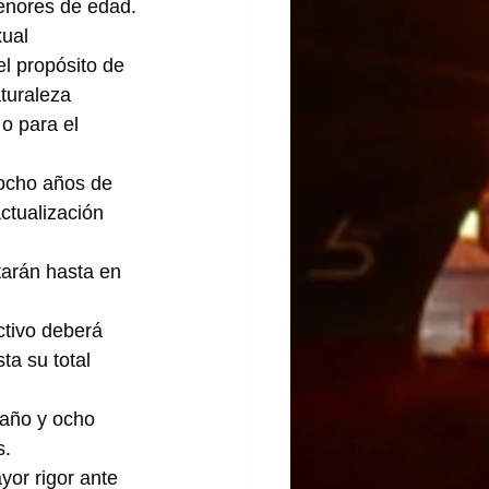
menores de edad.
ual 
el propósito de 
aturaleza 
 o para el 
 ocho años de 
ctualización 
arán hasta en 
ctivo deberá 
ta su total 
 año y ocho 
s.
or rigor ante 