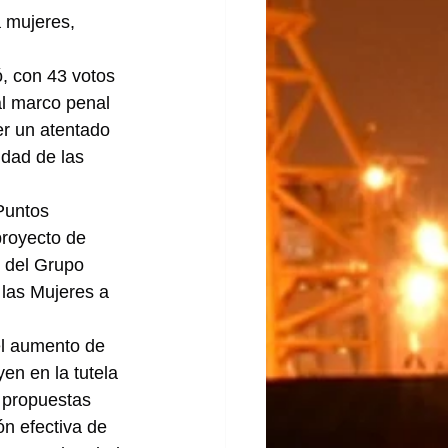
a mujeres, 
, con 43 votos 
al marco penal 
er un atentado 
idad de las 
Puntos 
proyecto de 
 del Grupo 
 las Mujeres a 
el aumento de 
yen en la tutela 
s propuestas 
ón efectiva de 