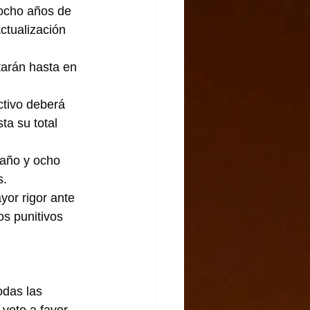
 ocho años de 
ctualización 
arán hasta en 
ctivo deberá 
ta su total 
 año y ocho 
s.
or rigor ante 
os punitivos 
odas las 