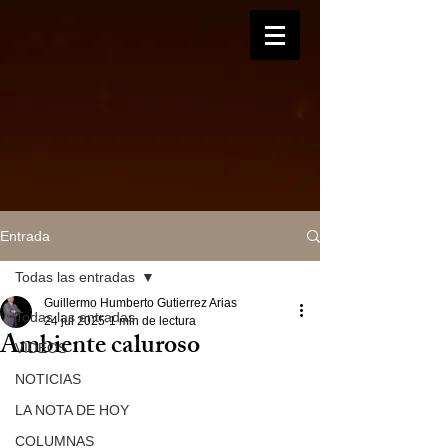
Entrada
Todas las entradas
Guillermo Humberto Gutierrez Arias
Todas las entradas
24 jul 2025
1 min de lectura
Ambiente caluroso
VIDEOS
NOTICIAS
LA NOTA DE HOY
COLUMNAS