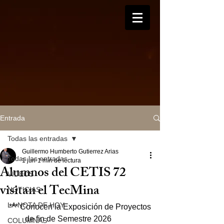
Entrada
Todas las entradas
Guillermo Humberto Gutierrez Arias
Todas las entradas
1 jun
1 min de lectura
Alumnos del CETIS 72
VIDEOS
visitan el TecMina
NOTICIAS
LA NOTA DE HOY
*** Conocen la Exposición de Proyectos
        de fin de Semestre 2026
COLUMNAS