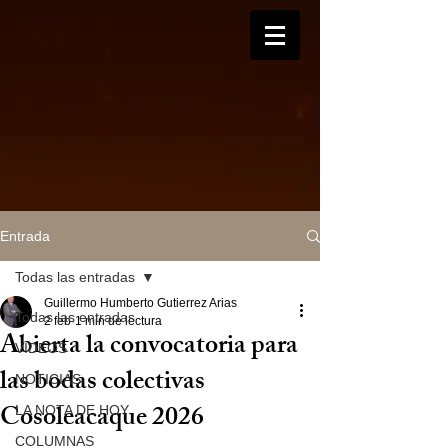
Entrada
Todas las entradas
Guillermo Humberto Gutierrez Arias
Todas las entradas
2 feb
1 min de lectura
Abierta la convocatoria para
VIDEOS
las bodas colectivas
NOTICIAS
Cosoleacaque 2026
LA NOTA DE HOY
COLUMNAS