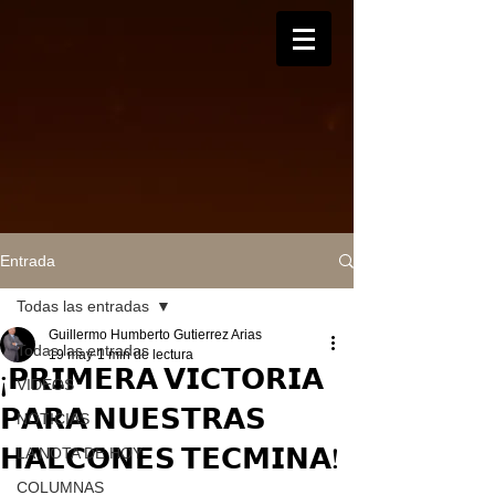
Entrada
Todas las entradas
Guillermo Humberto Gutierrez Arias
Todas las entradas
19 may
1 min de lectura
¡𝗣𝗥𝗜𝗠𝗘𝗥𝗔 𝗩𝗜𝗖𝗧𝗢𝗥𝗜𝗔
VIDEOS
𝗣𝗔𝗥𝗔 𝗡𝗨𝗘𝗦𝗧𝗥𝗔𝗦
NOTICIAS
𝗛𝗔𝗟𝗖𝗢𝗡𝗘𝗦 𝗧𝗘𝗖𝗠𝗜𝗡𝗔!
LA NOTA DE HOY
COLUMNAS