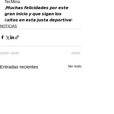
TecMina.
¡𝙈𝙪𝙘𝙝𝙖𝙨 𝙛𝙚𝙡𝙞𝙘𝙞𝙙𝙖𝙙𝙚𝙨 𝙥𝙤𝙧 𝙚𝙨𝙩𝙚 
𝙜𝙧𝙖𝙣 𝙞𝙣𝙞𝙘𝙞𝙤 𝙮 𝙦𝙪𝙚 𝙨𝙞𝙜𝙖𝙣 𝙡𝙤𝙨 
é𝙭𝙞𝙩𝙤𝙨 𝙚𝙣 𝙚𝙨𝙩𝙖 𝙟𝙪𝙨𝙩𝙖 𝙙𝙚𝙥𝙤𝙧𝙩𝙞𝙫𝙖!
NOTICIAS
Ver todo
Entradas recientes