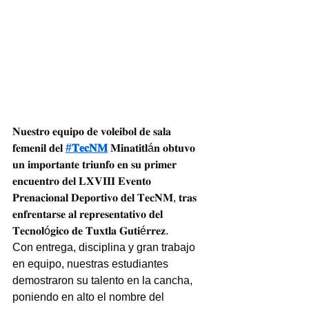
𝐍𝐮𝐞𝐬𝐭𝐫𝐨 𝐞𝐪𝐮𝐢𝐩𝐨 𝐝𝐞 𝐯𝐨𝐥𝐞𝐢𝐛𝐨𝐥 𝐝𝐞 𝐬𝐚𝐥𝐚 
𝐟𝐞𝐦𝐞𝐧𝐢𝐥 𝐝𝐞𝐥 
#𝐓𝐞𝐜𝐍𝐌
 𝐌𝐢𝐧𝐚𝐭𝐢𝐭𝐥á𝐧 𝐨𝐛𝐭𝐮𝐯𝐨 
𝐮𝐧 𝐢𝐦𝐩𝐨𝐫𝐭𝐚𝐧𝐭𝐞 𝐭𝐫𝐢𝐮𝐧𝐟𝐨 𝐞𝐧 𝐬𝐮 𝐩𝐫𝐢𝐦𝐞𝐫 
𝐞𝐧𝐜𝐮𝐞𝐧𝐭𝐫𝐨 𝐝𝐞𝐥 𝐋𝐗𝐕𝐈𝐈𝐈 𝐄𝐯𝐞𝐧𝐭𝐨 
𝐏𝐫𝐞𝐧𝐚𝐜𝐢𝐨𝐧𝐚𝐥 𝐃𝐞𝐩𝐨𝐫𝐭𝐢𝐯𝐨 𝐝𝐞𝐥 𝐓𝐞𝐜𝐍𝐌, 𝐭𝐫𝐚𝐬 
𝐞𝐧𝐟𝐫𝐞𝐧𝐭𝐚𝐫𝐬𝐞 𝐚𝐥 𝐫𝐞𝐩𝐫𝐞𝐬𝐞𝐧𝐭𝐚𝐭𝐢𝐯𝐨 𝐝𝐞𝐥 
𝐓𝐞𝐜𝐧𝐨𝐥ó𝐠𝐢𝐜𝐨 𝐝𝐞 𝐓𝐮𝐱𝐭𝐥𝐚 𝐆𝐮𝐭𝐢é𝐫𝐫𝐞𝐳.
Con entrega, disciplina y gran trabajo 
en equipo, nuestras estudiantes 
demostraron su talento en la cancha, 
poniendo en alto el nombre del 