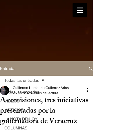
Entrada
Todas las entradas
Guillermo Humberto Gutierrez Arias
Todas las entradas
26 abr 2025
3 min de lectura
A comisiones, tres iniciativas
VIDEOS
presentadas por la
NOTICIAS
gobernadora de Veracruz
LA NOTA DE HOY
COLUMNAS