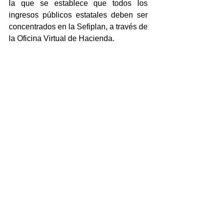
la que se establece que todos los 
ingresos públicos estatales deben ser 
concentrados en la Sefiplan, a través de 
la Oficina Virtual de Hacienda.
De esta forma, se aseguraría que los 
recursos que deriven de las entradas 
del Parque Naturalia y Aquarium del 
puerto de Veracruz sean gestionados 
de manera centralizada, transparente y 
conforme a los procedimientos 
establecidos para la administración del 
gasto público.
Adicionalmente, se incluyen los 
servicios prestados por la Academia 
Regional de Seguridad Pública del 
Sureste, los cuales son exclusivos del 
Estado y tienen como finalidad 