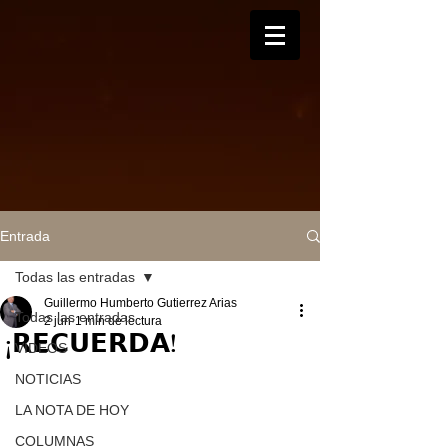
Entrada
Todas las entradas
Guillermo Humberto Gutierrez Arias
Todas las entradas
2 jun
1 min de lectura
¡𝗥𝗘𝗖𝗨𝗘𝗥𝗗𝗔!
VIDEOS
NOTICIAS
LA NOTA DE HOY
COLUMNAS