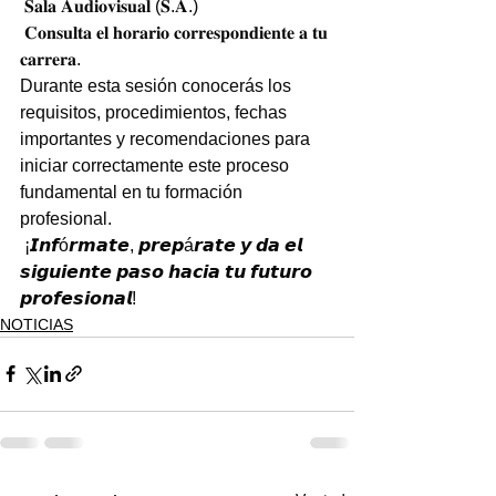
 𝐒𝐚𝐥𝐚 𝐀𝐮𝐝𝐢𝐨𝐯𝐢𝐬𝐮𝐚𝐥 (𝐒.𝐀.)
 𝐂𝐨𝐧𝐬𝐮𝐥𝐭𝐚 𝐞𝐥 𝐡𝐨𝐫𝐚𝐫𝐢𝐨 𝐜𝐨𝐫𝐫𝐞𝐬𝐩𝐨𝐧𝐝𝐢𝐞𝐧𝐭𝐞 𝐚 𝐭𝐮 
𝐜𝐚𝐫𝐫𝐞𝐫𝐚.
Durante esta sesión conocerás los 
requisitos, procedimientos, fechas 
importantes y recomendaciones para 
iniciar correctamente este proceso 
fundamental en tu formación 
profesional.
 ¡𝙄𝙣𝙛ó𝙧𝙢𝙖𝙩𝙚, 𝙥𝙧𝙚𝙥á𝙧𝙖𝙩𝙚 𝙮 𝙙𝙖 𝙚𝙡 
𝙨𝙞𝙜𝙪𝙞𝙚𝙣𝙩𝙚 𝙥𝙖𝙨𝙤 𝙝𝙖𝙘𝙞𝙖 𝙩𝙪 𝙛𝙪𝙩𝙪𝙧𝙤 
𝙥𝙧𝙤𝙛𝙚𝙨𝙞𝙤𝙣𝙖𝙡!
NOTICIAS