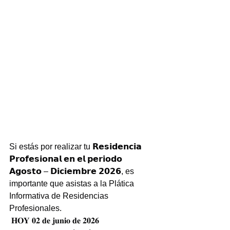
Si estás por realizar tu 𝗥𝗲𝘀𝗶𝗱𝗲𝗻𝗰𝗶𝗮 
𝗣𝗿𝗼𝗳𝗲𝘀𝗶𝗼𝗻𝗮𝗹 𝗲𝗻 𝗲𝗹 𝗽𝗲𝗿𝗶𝗼𝗱𝗼 
𝗔𝗴𝗼𝘀𝘁𝗼 – 𝗗𝗶𝗰𝗶𝗲𝗺𝗯𝗿𝗲 𝟮𝟬𝟮𝟲, es 
importante que asistas a la Plática 
Informativa de Residencias 
Profesionales.
 𝐇𝐎𝐘 𝟎𝟐 𝐝𝐞 𝐣𝐮𝐧𝐢𝐨 𝐝𝐞 𝟐𝟎𝟐𝟔