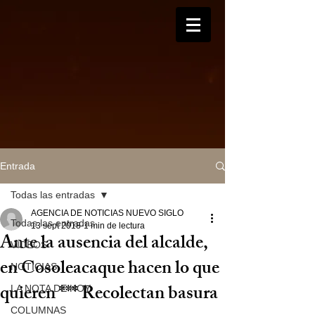
Entrada
Todas las entradas
AGENCIA DE NOTICIAS NUEVO SIGLO
Todas las entradas
13 sept 2018
1 min de lectura
Ante la ausencia del alcalde,
VIDEOS
en Cosoleacaque hacen lo que
NOTICIAS
quieren *** Recolectan basura
LA NOTA DE HOY
COLUMNAS