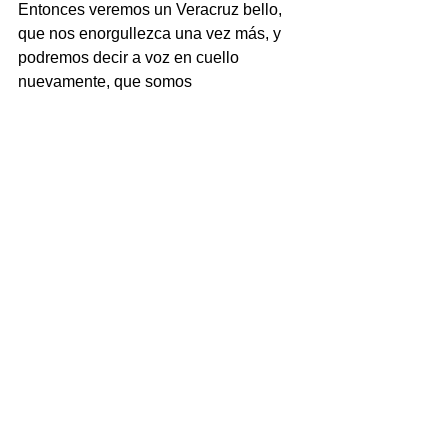
Entonces veremos un Veracruz bello, 
que nos enorgullezca una vez más, y 
podremos decir a voz en cuello 
nuevamente, que somos 
VERACRUZANOS.
* Empresario veracruzano
NOTICIAS
Ver todo
Entradas recientes