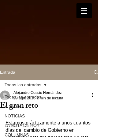
Entrada
Todas las entradas
Alejandro Cossio Hernández
Todas las entradas
29 ago. 2018
2 min de lectura
El gran reto
VIDEOS
NOTICIAS
Estamos prácticamente a unos cuantos 
LA NOTA DE HOY
días del cambio de Gobierno en 
COLUMNAS