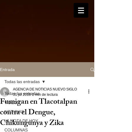
Entrada
Todas las entradas
AGENCIA DE NOTICIAS NUEVO SIGLO
Todas las entradas
31 jul 2018
2 min de lectura
Fumigan en Tlacotalpan
VIDEOS
contra el Dengue,
NOTICIAS
Chikungunya y Zika
LA NOTA DE HOY
COLUMNAS