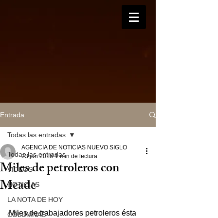
Entrada
Todas las entradas
AGENCIA DE NOTICIAS NUEVO SIGLO
Todas las entradas
23 jun 2018
1 min de lectura
Miles de petroleros con
VIDEOS
Meade
NOTICIAS
LA NOTA DE HOY
Miles de trabajadores petroleros ésta 
COLUMNAS