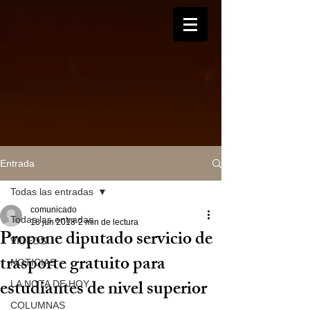
Entrada
Todas las entradas
comunicado
Todas las entradas
18 jun 2018
2 min de lectura
Propone diputado servicio de
VIDEOS
trasporte gratuito para
NOTICIAS
estudiantes de nivel superior
LA NOTA DE HOY
COLUMNAS