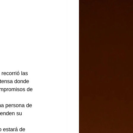
 recorrió las 
ntensa donde 
ompromisos de 
una persona de 
renden su 
o estará de 