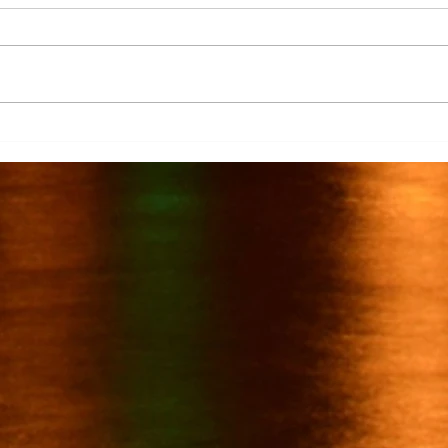
Más de 7 mil productores de
TecMi
caña afectados por el cierre del
Desa
Ingenio San Pedro