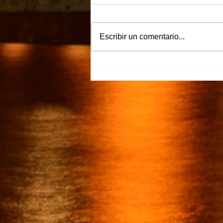
Escribir un comentario...
“Justicia para Zulema” piden
familiares y amigos