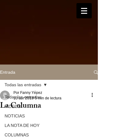
Entrada
Todas las entradas
Por Fanny Yépez
Todas las entradas
10 abr 2018
5 min de lectura
La Columna
VIDEOS
NOTICIAS
LA NOTA DE HOY
COLUMNAS