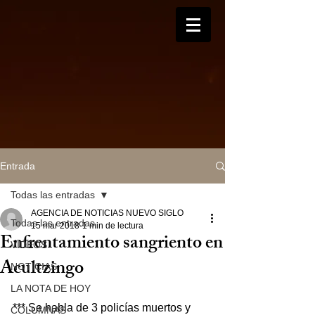
Entrada
Todas las entradas
AGENCIA DE NOTICIAS NUEVO SIGLO
Todas las entradas
15 mar 2018
1 min de lectura
Enfrentamiento sangriento en
VIDEOS
Acultzingo
NOTICIAS
LA NOTA DE HOY
*** Se habla de 3 policías muertos y
COLUMNAS