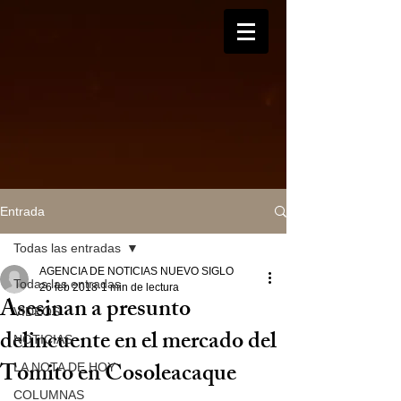
Entrada
Todas las entradas
AGENCIA DE NOTICIAS NUEVO SIGLO
Todas las entradas
26 feb 2018
1 min de lectura
Asesinan a presunto
VIDEOS
delincuente en el mercado del
NOTICIAS
Tomito en Cosoleacaque
LA NOTA DE HOY
COLUMNAS