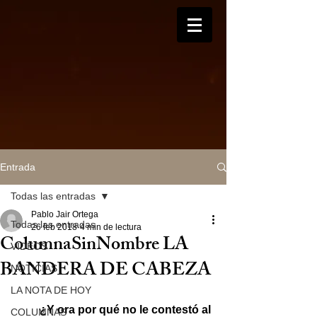
Entrada
Todas las entradas
Pablo Jair Ortega
Todas las entradas
26 feb 2018
4 min de lectura
ColumnaSinNombre LA
VIDEOS
BANDERA DE CABEZA
NOTICIAS
LA NOTA DE HOY
¿Y ora por qué no le contestó al 
COLUMNAS