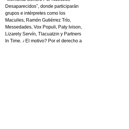
Desaparecidos", donde participarán 
grupos e intérpretes como los 
Macuiles, Ramón Gutiérrez Trío, 
Messedades, Vox Populi, Paty Ivison, 
Lizarely Servín, Tlacuatzin y Partners 
In Time. ¿El motivo? Por el derecho a 
la memoria de las víctimas... ¡Vientos!
OTRA NOTA: La que de plano no ha 
asomado la cabeza para defender la 
autonomía de la UV y dar un manotazo 
por las agresiones a sus 
investigadores, es la rectora Sara 
Ladrón de Guevara, quien en el 
anterior gobierno estatal organizaba y 
encabezaba marchas contra Duarte y 
le hacía el caldo gordo a la campaña 
del hoy "gober Cascarita". A Doña 
Delfilia como que repente se le perdió 