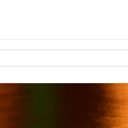
Más de 7 mil productores de
TecMi
caña afectados por el cierre del
Desa
Ingenio San Pedro