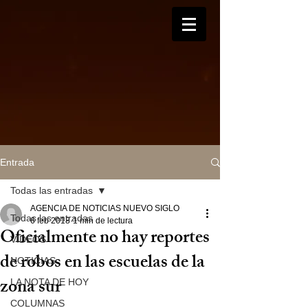
Entrada
Todas las entradas
AGENCIA DE NOTICIAS NUEVO SIGLO
Todas las entradas
6 feb 2018
1 min de lectura
Oficialmente no hay reportes
VIDEOS
de robos en las escuelas de la
NOTICIAS
zona sur
LA NOTA DE HOY
COLUMNAS