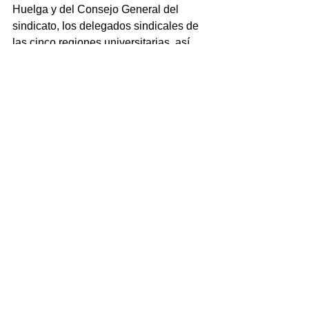
Huelga y del Consejo General del 
sindicato, los delegados sindicales de 
las cinco regiones universitarias, así 
como Juan Manuel Gómez Gutiérrez, 
apoderado legal del sindicato.
Ver todo
Entradas recientes