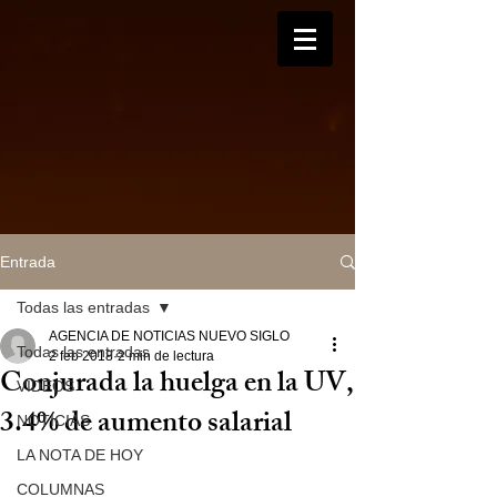
Entrada
Todas las entradas
AGENCIA DE NOTICIAS NUEVO SIGLO
Todas las entradas
2 feb 2018
2 min de lectura
Conjurada la huelga en la UV,
VIDEOS
3.4% de aumento salarial
NOTICIAS
LA NOTA DE HOY
COLUMNAS