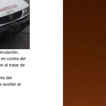
rculación, 
en contra del 
 al tratar de 
to del 
auxiliar al 