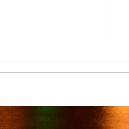
Más de 7 mil productores de
TecMi
caña afectados por el cierre del
Desa
Ingenio San Pedro