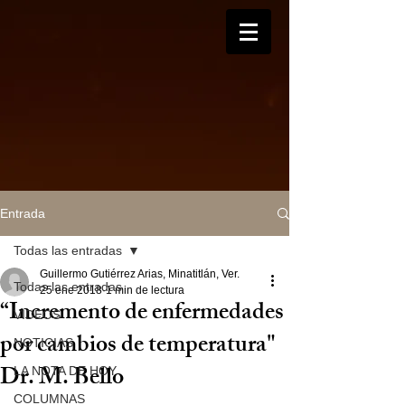
Entrada
Todas las entradas
Guillermo Gutiérrez Arias, Minatitlán, Ver.
Todas las entradas
25 ene 2018
1 min de lectura
“Incremento de enfermedades
VIDEOS
por cambios de temperatura"
NOTICIAS
Dr. M. Bello
LA NOTA DE HOY
COLUMNAS