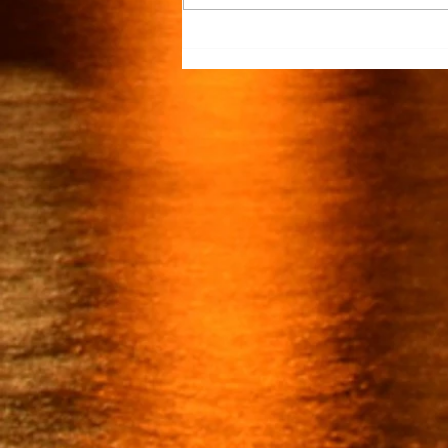
“Justicia para Zulema” piden
familiares y amigos