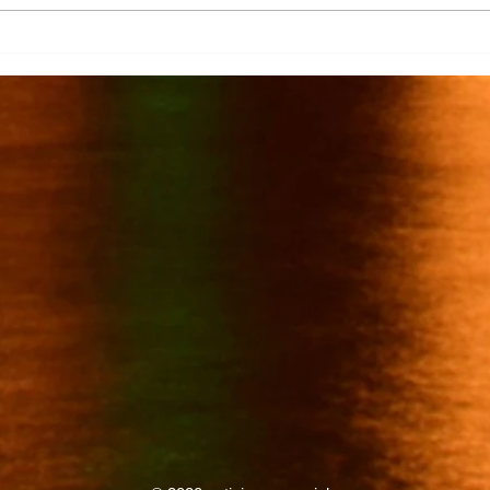
Más de 7 mil productores de
TecMi
caña afectados por el cierre del
Desa
Ingenio San Pedro