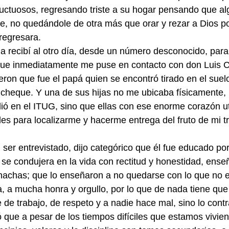
ructuosos, regresando triste a su hogar pensando que alg
e, no quedándole de otra más que orar y rezar a Dios p
 regresara.
la recibí al otro día, desde un número desconocido, par
o que inmediatamente me puse en contacto con don Luis 
eron que fue el papá quien se encontró tirado en el suelo
 cheque. Y una de sus hijas no me ubicaba físicamente,
ó en el ITUG, sino que ellas con ese enorme corazón uti
les para localizarme y hacerme entrega del fruto de mi t
ser entrevistado, dijo categórico que él fue educado por
se condujera en la vida con rectitud y honestidad, ens
hachas; que lo enseñaron a no quedarse con lo que no e
, a mucha honra y orgullo, por lo que de nada tiene qu
de trabajo, de respeto y a nadie hace mal, sino lo contr
que a pesar de los tiempos difíciles que estamos vivie