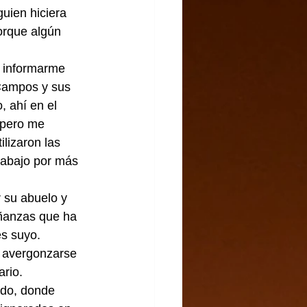
uien hiciera 
orque algún 
a informarme 
Campos y sus 
, ahí en el 
 pero me 
lizaron las 
rabajo por más 
 su abuelo y 
eñanzas que ha 
s suyo. 
e avergonzarse 
ario.
ndo, donde 