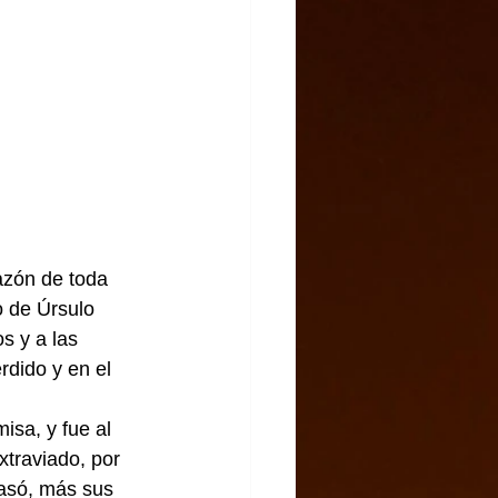
zón de toda 
o de Úrsulo 
s y a las 
dido y en el 
sa, y fue al 
traviado, por 
pasó, más sus 