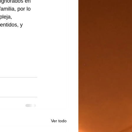
 ignorados en 
milia, por lo 
leja, 
entidos, y 
Ver todo