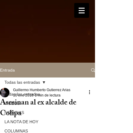
Entrada
Todas las entradas
Guillermo Humberto Gutierrez Arias
Todas las entradas
10 ene 2018
1 min de lectura
Asesinan al ex alcalde de
VIDEOS
Colipa
NOTICIAS
LA NOTA DE HOY
COLUMNAS