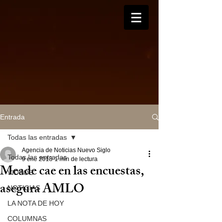
Entrada
Todas las entradas
Agencia de Noticias Nuevo Siglo
Todas las entradas
9 ene 2018
1 min de lectura
Meade cae en las encuestas,
VIDEOS
asegura AMLO
NOTICIAS
LA NOTA DE HOY
COLUMNAS