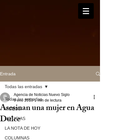
Entrada
Todas las entradas
Agencia de Noticias Nuevo Siglo
Todas las entradas
9 ene 2018
1 min de lectura
Asesinan una mujer en Agua
VIDEOS
Dulce
NOTICIAS
LA NOTA DE HOY
COLUMNAS