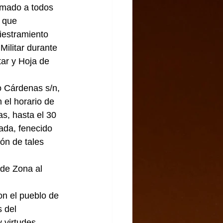
amado a todos 
 que 
iestramiento 
Militar durante 
tar y Hoja de 
o Cárdenas s/n, 
 el horario de 
s, hasta el 30 
ada, fenecido 
ón de tales 
de Zona al 
n el pueblo de 
 del 
 virtudes 