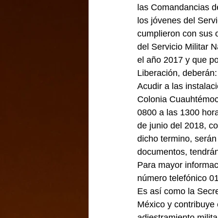
las Comandancias de 
los jóvenes del Serv
cumplieron con sus o
del Servicio Militar 
el año 2017 y que por
Liberación, deberán:
Acudir a las instala
Colonia Cuauhtémoc, M
0800 a las 1300 hora
de junio del 2018, c
dicho termino, serán 
documentos, tendrán
Para mayor informac
número telefónico 0
Es así como la Secre
México y contribuye 
adiestramiento milita