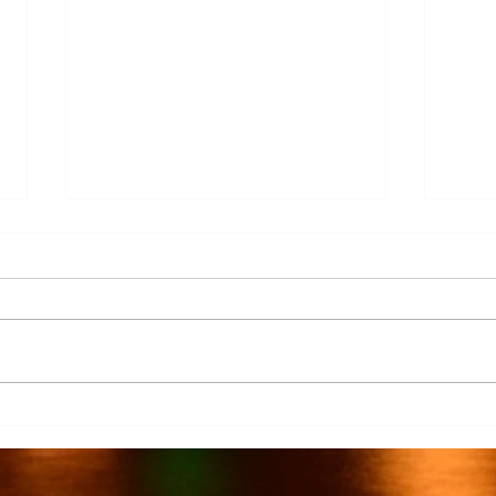
Más de 7 mil productores de
TecMi
caña afectados por el cierre del
Desa
Ingenio San Pedro