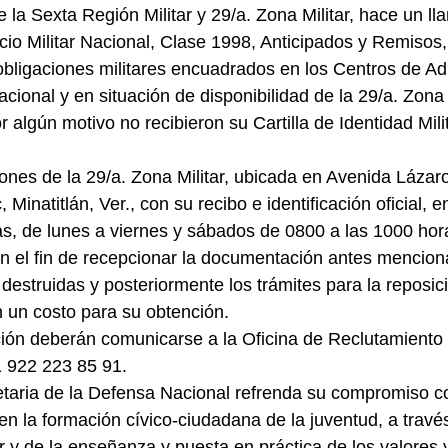
la Sexta Región Militar y 29/a. Zona Militar, hace un ll
icio Militar Nacional, Clase 1998, Anticipados y Remisos,
bligaciones militares encuadrados en los Centros de Ad
Nacional y en situación de disponibilidad de la 29/a. Zona 
 algún motivo no recibieron su Cartilla de Identidad Mili
ciones de la 29/a. Zona Militar, ubicada en Avenida Lázar
inatitlán, Ver., con su recibo e identificación oficial, en
s, de lunes a viernes y sábados de 0800 a las 1000 hora
on el fin de recepcionar la documentación antes mencion
destruidas y posteriormente los trámites para la reposici
 un costo para su obtención.
ión deberán comunicarse a la Oficina de Reclutamiento 
1 922 223 85 91.
taria de la Defensa Nacional refrenda su compromiso co
en la formación cívico-ciudadana de la juventud, a través
r y de la enseñanza y puesta en práctica de los valores y