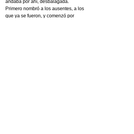
andaba por ahí, desbalagada.
Primero nombró a los ausentes, a los 
que ya se fueron, y comenzó por 
mencionar a Juan Nicolás Callejas 
Arroyo, el dirigente de la sección 32 del 
SNTE que falleció el año pasado.
Los maestros, se pusieron de pie, y 
repitieron su grito de batalla. Su hijo, 
Juan Nicolás Callejas Roldán, 
agradeció la mención.
Luego Pepe Yunes mencionó a 
Guillermo Zúñiga Martínez, a quien 
reconoce incluso como su mentor 
político.
Américo Zúñiga, su hijo –el alcalde 
saliente de Xalapa-, debió de inflar el 
pecho con esto.
Después agradeció a Juan Carlos 
Molina, el dirigente de la CNC, a quien 