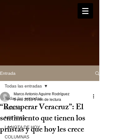
Entrada
Todas las entradas
Marco Antonio Aguirre Rodríguez
Todas las entradas
5 ene 2018
5 min de lectura
“Recuperar Veracruz”: El
VIDEOS
sentimiento que tienen los
NOTICIAS
priistas y que hoy les crece
LA NOTA DE HOY
COLUMNAS