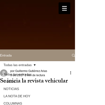
Entrada
Todas las entradas
por Guillermo Gutiérrez Arias
Todas las entradas
3 dic 2017
1 min de lectura
Se inicia la revista vehicular
VIDEOS
NOTICIAS
LA NOTA DE HOY
COLUMNAS