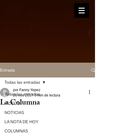
Entrada
Todas las entradas
por Fanny Yepez
Todas las entradas
26 nov 2017
5 min de lectura
La Columna
VIDEOS
NOTICIAS
LA NOTA DE HOY
COLUMNAS