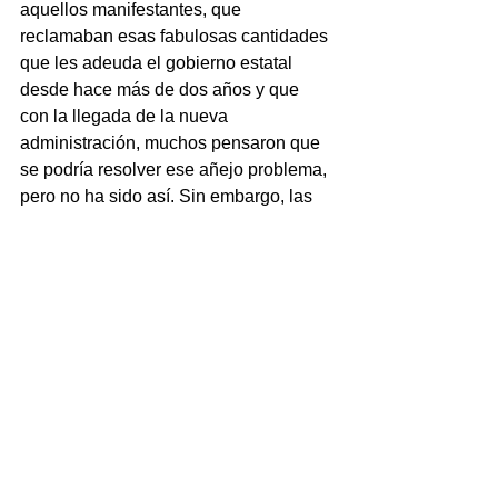
aquellos manifestantes, que 
reclamaban esas fabulosas cantidades 
que les adeuda el gobierno estatal 
desde hace más de dos años y que 
con la llegada de la nueva 
administración, muchos pensaron que 
se podría resolver ese añejo problema, 
pero no ha sido así. Sin embargo, las 
aguas se calmaron y esos “guerrilleros” 
solo observan callados.
Uno de ellos es el alcalde de Boca del 
Río, Miguel Ángel Yunes Márquez, 
quien se “muere” por ser el candidato 
del PAN-PRD para la gubernatura; la 
otra es la Rectora de la Universidad 
Veracruzana, Sara Ladrón de Guevara 
que también reclamaba el pago de más 
de 2 mil millones de pesos, los cuales 
no le han llegado.