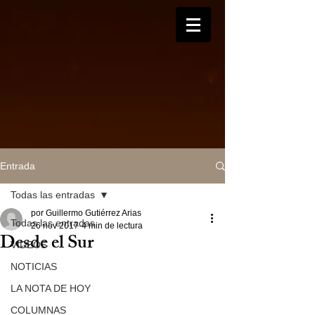
Entrada
Todas las entradas
por Guillermo Gutiérrez Arias
Todas las entradas
26 nov 2017
4 min de lectura
Desde el Sur
VIDEOS
NOTICIAS
LA NOTA DE HOY
COLUMNAS