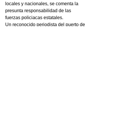
locales y nacionales, se comenta la 
presunta responsabilidad de las 
fuerzas policiacas estatales.
Un reconocido periodista del puerto de 
Veracruz que tiene un programa a 
través de las redes sociales, desde el 
primer momento comentó que “habían 
sido elementos de la SSP los 
presuntos responsables”.
Ya en las redes sociales, aumenta la 
información de que fueron los 
elementos de la SSP los que mataron 
al alcalde de Ixhuatlán de Madero, a su 
esposa y tres acompañantes en 
Banderilla. La verdad tiene que salir, 
caiga, quien caiga.
Por ese motivo, fue extraña la 
presencia del Secretario de Seguridad 
Pública, Jaime Téllez Marié en el lugar 