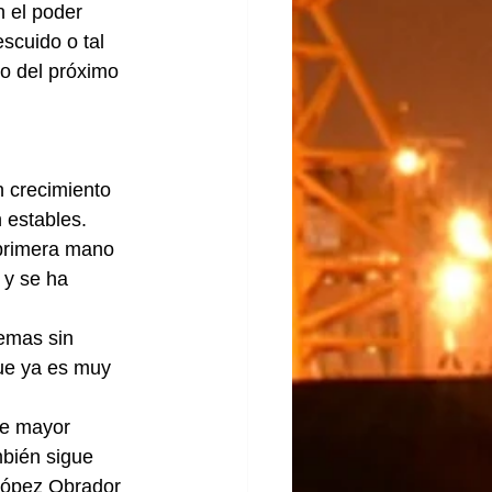
 el poder 
scuido o tal 
io del próximo 
 crecimiento 
 estables.
 primera mano 
 y se ha 
temas sin 
que ya es muy 
de mayor 
mbién sigue 
López Obrador 