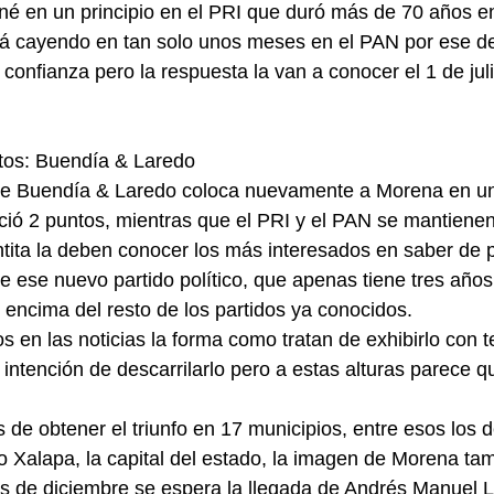
é en un principio en el PRI que duró más de 70 años en
tá cayendo en tan solo unos meses en el PAN por ese de
confianza pero la respuesta la van a conocer el 1 de jul
tos: Buendía & Laredo
de Buendía & Laredo coloca nuevamente a Morena en un
ció 2 puntos, mientras que el PRI y el PAN se mantienen
ntita la deben conocer los más interesados en saber de
 ese nuevo partido político, que apenas tiene tres años
encima del resto de los partidos ya conocidos.
s en las noticias la forma como tratan de exhibirlo con 
 intención de descarrilarlo pero a estas alturas parece 
de obtener el triunfo en 17 municipios, entre esos los 
o Xalapa, la capital del estado, la imagen de Morena ta
es de diciembre se espera la llegada de Andrés Manuel 