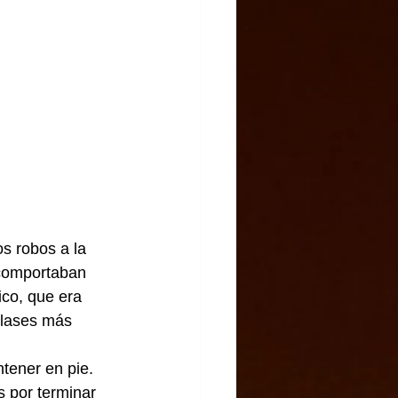
s robos a la 
 comportaban 
ico, que era 
clases más 
tener en pie.
 por terminar 