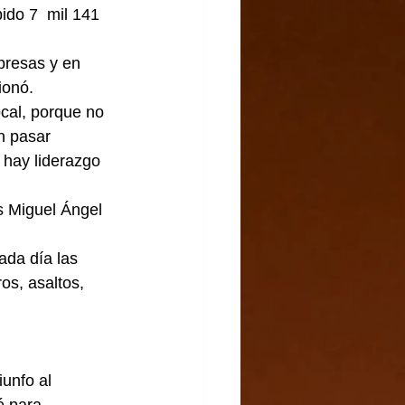
ido 7  mil 141 
presas y en 
ionó.
cal, porque no 
n pasar 
 hay liderazgo 
s Miguel Ángel 
ada día las 
os, asaltos, 
iunfo al 