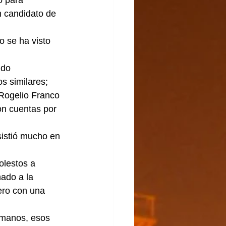
ó para 
 candidato de 
 se ha visto 
ndo 
s similares; 
 Rogelio Franco 
on cuentas por 
sistió mucho en 
olestos a 
ado a la 
pero con una 
 manos, esos 