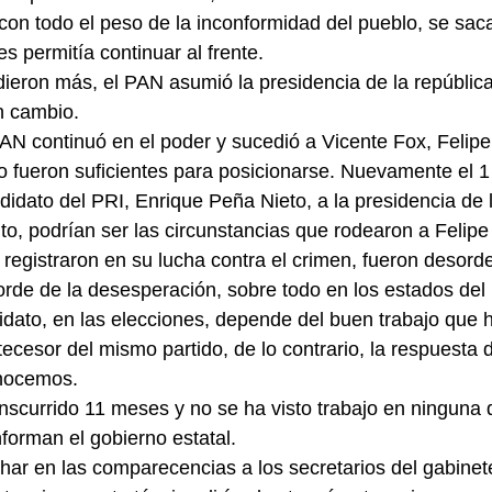
con todo el peso de la inconformidad del pueblo, se sac
s permitía continuar al frente.
ieron más, el PAN asumió la presidencia de la república, 
n cambio.
PAN continuó en el poder y sucedió a Vicente Fox, Felipe
 fueron suficientes para posicionarse. Nuevamente el 1
didato del PRI, Enrique Peña Nieto, a la presidencia de l
o, podrían ser las circunstancias que rodearon a Felipe
registraron en su lucha contra el crimen, fueron desord
orde de la desesperación, sobre todo en los estados del 
didato, en las elecciones, depende del buen trabajo que 
esor del mismo partido, de lo contrario, la respuesta d
onocemos.
nscurrido 11 meses y no se ha visto trabajo en ninguna d
nforman el gobierno estatal.
ar en las comparecencias a los secretarios del gabinete