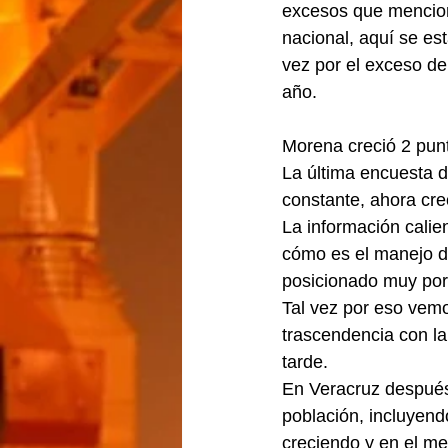
excesos que mencion
nacional, aquí se es
vez por el exceso de 
año.
Morena creció 2 pun
La última encuesta 
constante, ahora cre
La información calie
cómo es el manejo de
posicionado muy por 
Tal vez por eso vemo
trascendencia con la
tarde.
En Veracruz después 
población, incluyend
creciendo y en el m