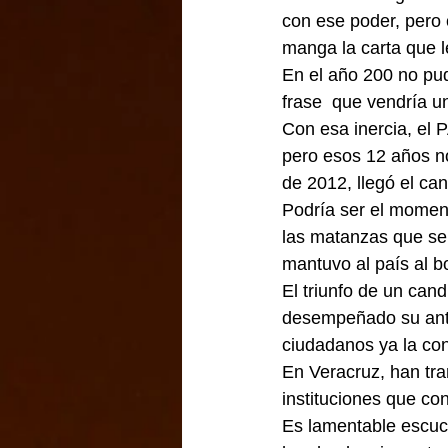
con ese poder, pero 
manga la carta que le
En el año 200 no pud
frase  que vendría u
Con esa inercia, el 
pero esos 12 años no
de 2012, llegó el can
Podría ser el moment
las matanzas que se 
mantuvo al país al b
El triunfo de un can
desempeñado su antec
ciudadanos ya la c
En Veracruz, han tra
instituciones que co
Es lamentable escuch