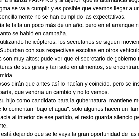
 la alianza PAN-PRD y si dijeron que la alternancia lleg
ma se va a cumplir y es posible que veamos llegar a un
 sencillamente no se han cumplido las expectativas.
a le falta un poco más de un año, pero en el arranque no
tanto se habló en campaña.
utilizando helicópteros; los secretarios se siguen movie
uburban con sus respectivas escoltas en otros vehículo
os son muy altos; pude ver que el secretario de gobierno
turas de sus giras y tan solo en alimentos, se encontrar
omida.
osos dirán que antes así lo hacían y coincido, pero se in
baría, que vendría un cambio y no lo vemos.
su hijo como candidato para la gubernatura, mantiene m
lo comentan “bajo el agua”, solo algunos hacen un llam
cia al interior de ese partido, el resto guarda silencio 
nte.
está dejando que se le vaya la gran oportunidad de las