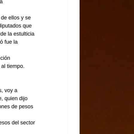
a 
de ellos y se 
diputados que 
e la estulticia 
 fue la 
ución 
l tiempo.      
, voy a 
, quien dijo 
lones de pesos 
esos del sector 