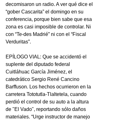
decomisaron un radio. A ver qué dice el 
“gober Cascarita” el domingo en su 
conferencia, porque bien sabe que esa 
zona es casi imposible de controlar. Ni 
con “Te-des Madrié” ni con el “Fiscal 
Verduritas”.
EPÍLOGO VIAL: Que se accidentó el 
suplente del diputado federal 
Cuitláhuac García Jiménez, el 
catedrático Sergio René Cancino 
Barffuson. Los hechos ocurrieron en la 
carretera Tototutla-Tlaltetela, cuando 
perdió el control de su auto a la altura 
de "El Vado", reportando sólo daños 
materiales. “Urge instructor de manejo 
a todos los de Morena para evitar 
sospechosismo”, comentó el BetoGato 
en redes…. Y es que, sí, parece que 