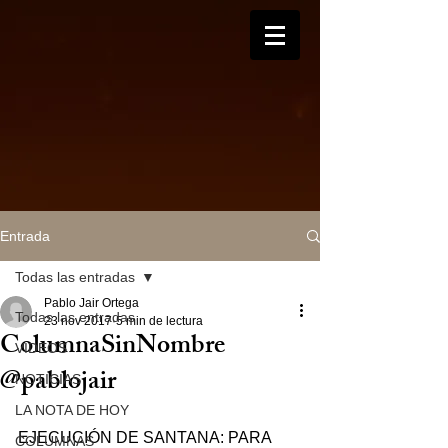
Entrada
Todas las entradas
Pablo Jair Ortega
Todas las entradas
23 nov 2017
5 min de lectura
ColumnaSinNombre
VIDEOS
@pablojair
NOTICIAS
LA NOTA DE HOY
EJECUCIÓN DE SANTANA: PARA 
COLUMNAS