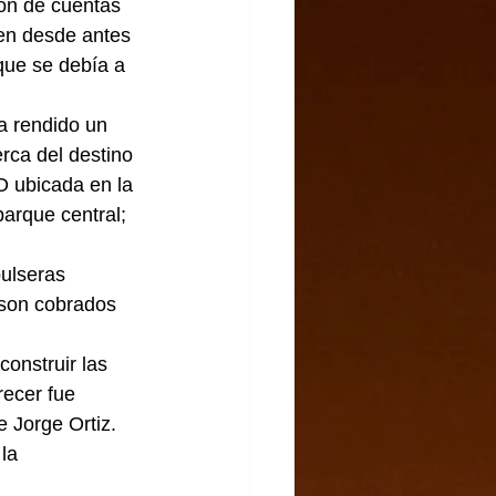
ón de cuentas 
ien desde antes 
que se debía a 
a rendido un 
erca del destino 
O ubicada en la 
arque central; 
pulseras 
 son cobrados 
construir las 
recer fue 
 Jorge Ortiz. 
la 