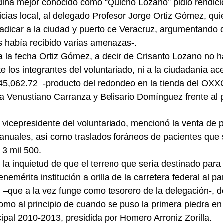
ina mejor conocido como “Quicho Lozano” pidió rendici
ticias local, al delegado Profesor Jorge Ortiz Gómez, qu
radicar a la ciudad y puerto de Veracruz, argumentando 
s había recibido varias amenazas-.
 la fecha Ortiz Gómez, a decir de Crisanto Lozano no h
e los integrantes del voluntariado, ni a la ciudadanía ac
45,062.72  -producto del redondeo en la tienda del OXX
a Venustiano Carranza y Belisario Domínguez frente al p
.
l vicepresidente del voluntariado, mencionó la venta de 
 anuales, así como traslados foráneos de pacientes que
 3 mil 500.
 la inquietud de que el terreno que sería destinado para 
enemérita institución a orilla de la carretera federal al pa
–que a la vez funge como tesorero de la delegación-, de
mo al principio de cuando se puso la primera piedra en 
ipal 2010-2013, presidida por Homero Arroniz Zorilla.