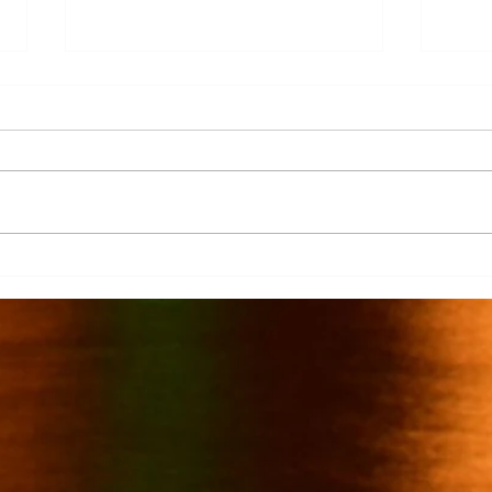
Más de 7 mil productores de
TecMi
caña afectados por el cierre del
Desa
Ingenio San Pedro