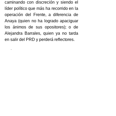
caminando con discreción y siendo el 
líder político que más ha recorrido en la 
operación del Frente, a diferencia de 
Anaya (quien no ha logrado apaciguar 
los ánimos de sus opositores); o de 
Alejandra Barrales, quien ya no tarda 
en salir del PRD y perderá reflectores.
EPÍLOGO POPULAR: Quien ha 
presumido músculo y buena 
convocatoria en redes sociales es el 
secretario de Infraestructura y Obra 
Pública, Julen Rementería del Puerto, 
uno de los activos panistas más fuertes 
para el Senado en el 2018. Ha 
demostrado comunicación con los 
ediles veracruzanos que lo visitan (a 
diferencia del gobernador, que no invitó 
a ningún alcalde a su informe... excepto 