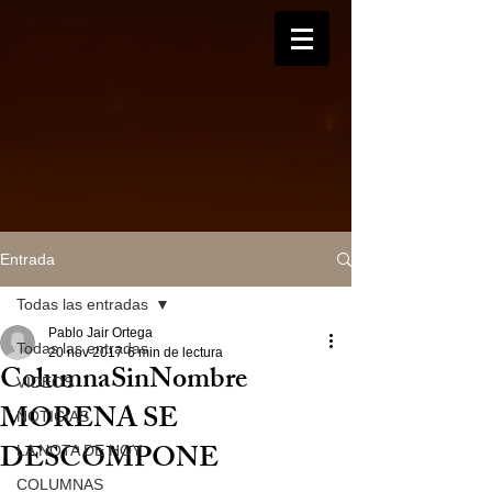
Entrada
Todas las entradas
Pablo Jair Ortega
Todas las entradas
20 nov 2017
6 min de lectura
ColumnaSinNombre
VIDEOS
MORENA SE
NOTICIAS
DESCOMPONE
LA NOTA DE HOY
COLUMNAS