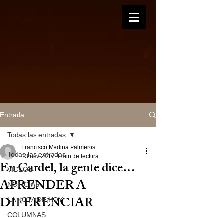
Entrada
Todas las entradas
Francisco Medina Palmeros
Todas las entradas
13 nov 2017
4 min de lectura
En Cardel, la gente dice…
VIDEOS
APRENDER A
NOTICIAS
DIFERENCIAR
LA NOTA DE HOY
COLUMNAS