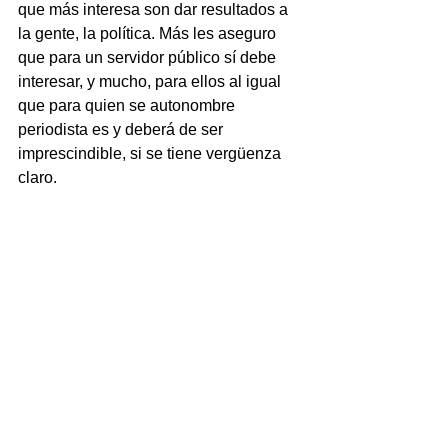
que más interesa son dar resultados a 
la gente, la política. Más les aseguro 
que para un servidor público sí debe 
interesar, y mucho, para ellos al igual 
que para quien se autonombre 
periodista es y deberá de ser 
imprescindible, si se tiene vergüenza 
claro.
No caer en el déficit informativo para 
ganar terreno en cuanto a seriedad, 
responsabilidad y credibilidad es algo 
que nos debe atañer a los periodistas 
profesionales. Sandra Rodríguez Cotto 
asegura: “Un periodista es un 
informador que recurre a fuentes 
fiables y verificables. Un chismoso es 
un enredador, murmurador y cizañero. 
Ambos suelen ser cuentistas y 