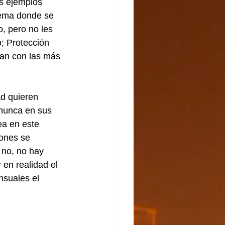
os ejemplos 
uema donde se 
, pero no les 
; Protección 
tan con las más 
d quieren 
 nunca en sus 
ea en este 
ones se 
 no, no hay 
 en realidad el 
suales el 