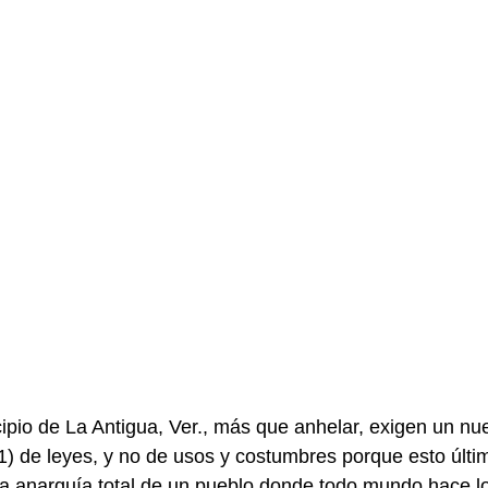
ipio de La Antigua, Ver., más que anhelar, exigen un nu
) de leyes, y no de usos y costumbres porque esto últim
la anarquía total de un pueblo donde todo mundo hace lo