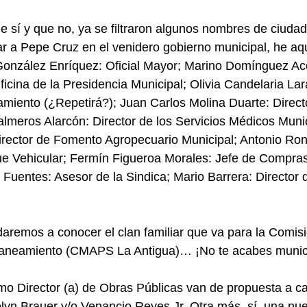
 sí y que no, ya se filtraron algunos nombres de ciuda
 a Pepe Cruz en el venidero gobierno municipal, he aqu
nzález Enríquez: Oficial Mayor; Marino Domínguez Aco
ficina de la Presidencia Municipal; Olivia Candelaria Lar
amiento (¿Repetirá?); Juan Carlos Molina Duarte: Direct
lmeros Alarcón: Director de los Servicios Médicos Munic
irector de Fomento Agropecuario Municipal; Antonio Ron
e Vehicular; Fermín Figueroa Morales: Jefe de Compras
 Fuentes: Asesor de la Sindica; Mario Barrera: Director
aremos a conocer el clan familiar que va para la Comisi
Saneamiento (CMAPS La Antigua)… ¡No te acabes munici
 Director (a) de Obras Públicas van de propuesta a ca
lyn Brauer y/o Venancio Reyes Jr. Otra más, sí, una nu