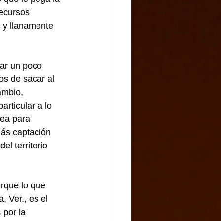
ecursos 
 y llanamente 
ar un poco 
os de sacar al 
ambio, 
articular a lo 
sea para 
más captación 
l territorio 
rque lo que 
 Ver., es el 
 por la 