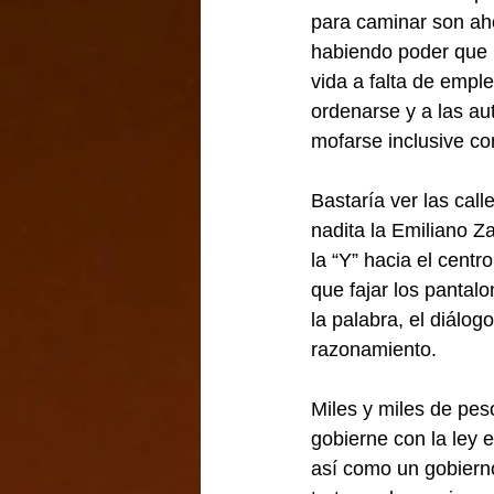
para caminar son aho
habiendo poder que p
vida a falta de empl
ordenarse y a las aut
mofarse inclusive c
Bastaría ver las cal
nadita la Emiliano Z
la “Y” hacia el centr
que fajar los pantal
la palabra, el diálo
razonamiento.
Miles y miles de pes
gobierne con la ley 
así como un gobierno