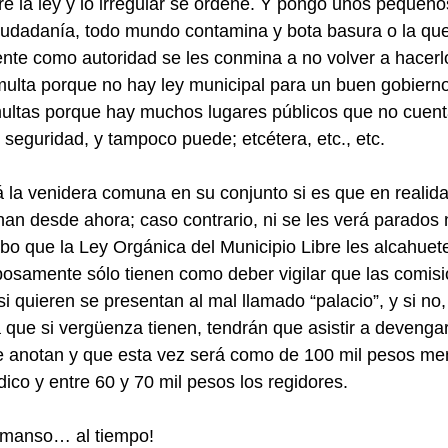
re la ley y lo irregular se ordene. Y pongo unos pequeñ
iudadanía, todo mundo contamina y bota basura o la q
ente como autoridad se les conmina a no volver a hacerlo
ulta porque no hay ley municipal para un buen gobierno
 multas porque hay muchos lugares públicos que no cuen
eguridad, y tampoco puede; etcétera, etc., etc.
 la venidera comuna en su conjunto si es que en realida
an desde ahora; caso contrario, ni se les verá parados
 cabo que la Ley Orgánica del Municipio Libre les alcahuet
osamente sólo tienen como deber vigilar que las comisi
i quieren se presentan al mal llamado “palacio”, y si no,
 que si vergüenza tienen, tendrán que asistir a devengar
e anotan y que esta vez será como de 100 mil pesos men
ndico y entre 60 y 70 mil pesos los regidores.
o manso… al tiempo!