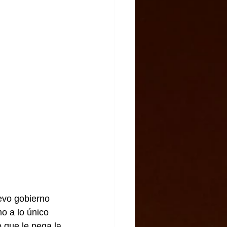
evo gobierno 
o a lo único 
 que le pega la 