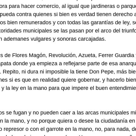
ra para hacer comercio, al igual que jardineras o parqu
ueda contra quienes si bien es verdad tienen derecho a 
eos bien remunerados y con todas las garantías de ley, se
oridades municipales se las pasan por el arco del triunfo
on ademanes vulgares y sonoras carcajadas.
les de Flores Magón, Revolución, Azueta, Ferrer Guardia
apata donde ya empieza a reflejarse parte de esa anarqu
o. Repito, ni dura ni imposible la tiene Don Pepe, más bi
ones si es que en realidad quiere gobernar, y hacerlo bie
go y la ley en la mano para que impere el buen entendimie
os se fugan y no pueden caer a las arcas municipales mi
en la mano, y no porque quiera o desee la ciudadanía en
 represor o con el garrote en la mano, no, para nada, d