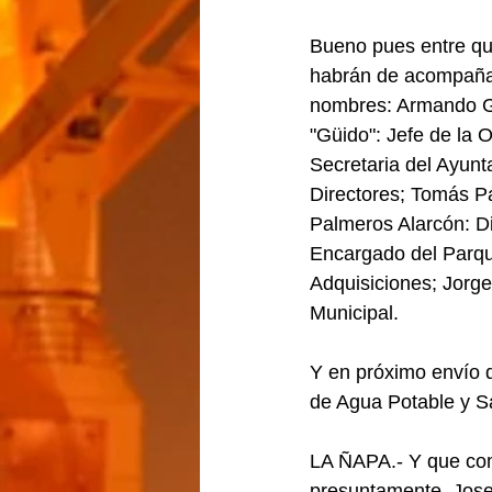
Bueno pues entre que
habrán de acompañar
nombres: Armando Go
"Güido": Jefe de la O
Secretaria del Ayunt
Directores; Tomás Pa
Palmeros Alarcón: D
Encargado del Parqu
Adquisiciones; Jorge
Municipal.
Y en próximo envío d
de Agua Potable y 
LA ÑAPA.- Y que como
presuntamente, Jose