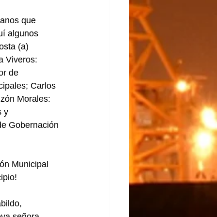
danos que 
í algunos 
sta (a) 
a Viveros: 
or de 
ipales; Carlos 
zón Morales: 
 y 
 de Gobernación 
ón Municipal 
pio!
bildo, 
eva señora 