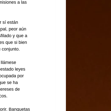
misiones a las 
 sí están 
ipal, peor aún 
filado y que a 
es que si bien 
u conjunto.
 llámese 
estado leyes 
ocupada por 
que se ha 
tereses de 
cos.
orir. Banquetas 