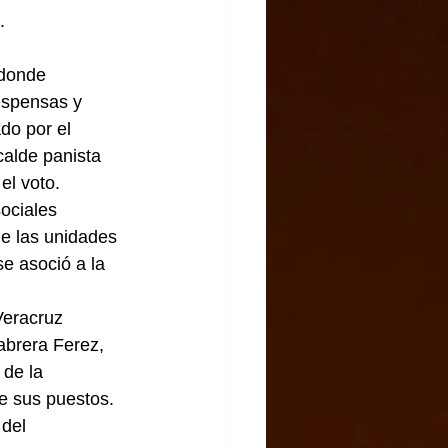
    
 donde 
espensas y 
do por el 
calde panista 
l voto. 
ociales 
e las unidades 
e asoció a la 
Veracruz 
abrera Ferez, 
de la 
e sus puestos.
del 