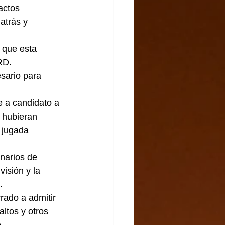
actos 
atrás y 
 que esta 
RD.
esario para 
e a candidato a 
 hubieran 
 jugada 
narios de 
isión y la 
.
rado a admitir 
ltos y otros 