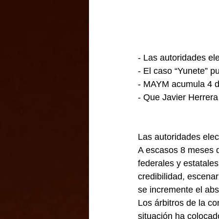
- Las autoridades ele
- El caso “Yunete” p
- MAYM acumula 4 d
- Que Javier Herrera
Las autoridades elect
A escasos 8 meses de
federales y estatale
credibilidad, escena
se incremente el abs
Los árbitros de la c
situación ha colocad