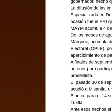
gobernador, hecho q
La difusión de las i
Especializada en Deli
ocasión fue el PRI q
MAYM acumula 4 den
De los meses de agos
Márquez, acumula do
Electoral (OPLE), po
apercibimiento de par
A finales de septiemb
anterior para partic
proselitista.
El pasado 30 de sept
acudió a Misantla, u
Blanca, para el 14 s
Tuxtla.
Ante esos hechos el 