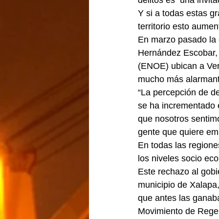
delitos es  una invit
Y si a todas estas g
territorio esto aument
En marzo pasado la 
Hernández Escobar, 
(ENOE) ubican a Vera
mucho más alarmant
“La percepción de d
se ha incrementado el
que nosotros sentimo
gente que quiere emp
En todas las regione
los niveles socio ec
Este rechazo al gobie
municipio de Xalapa,
que antes las ganaba
Movimiento de Rege