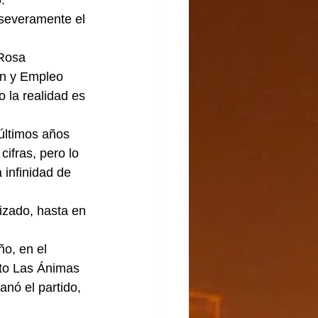
.
 severamente el 
Rosa 
ón y Empleo 
 la realidad es 
últimos años 
ifras, pero lo 
 infinidad de 
izado, hasta en 
ño, en el 
nto Las Ánimas 
nó el partido, 