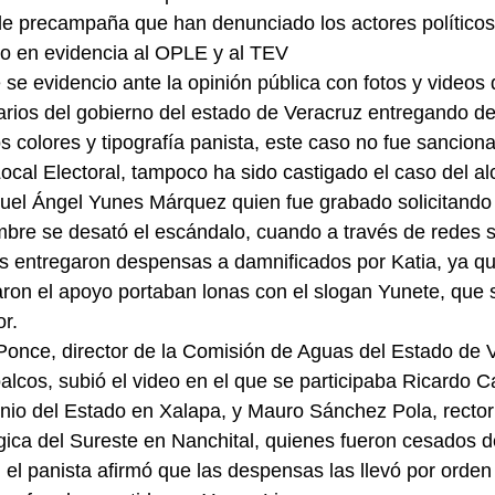
de precampaña que han denunciado los actores políticos. 
o en evidencia al OPLE y al TEV    
 se evidencio ante la opinión pública con fotos y videos
arios del gobierno del estado de Veracruz entregando d
s colores y tipografía panista, este caso no fue sanciona
cal Electoral, tampoco ha sido castigado el caso del al
uel Ángel Yunes Márquez quien fue grabado solicitando e
bre se desató el escándalo, cuando a través de redes s
es entregaron despensas a damnificados por Katia, ya qu
aron el apoyo portaban lonas con el slogan Yunete, que s
or.
Ponce, director de la Comisión de Aguas del Estado de 
cos, subió el video en el que se participaba Ricardo C
io del Estado en Xalapa, y Mauro Sánchez Pola, rector 
ica del Sureste en Nanchital, quienes fueron cesados d
 el panista afirmó que las despensas las llevó por orden 