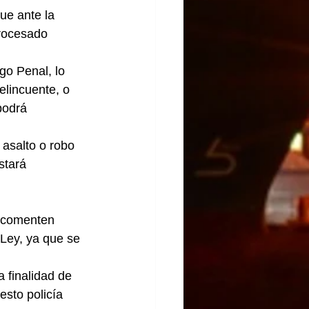
ue ante la 
procesado 
go Penal, lo 
elincuente, o 
podrá 
asalto o robo 
stará 
y comenten 
Ley, ya que se 
 finalidad de 
esto policía 