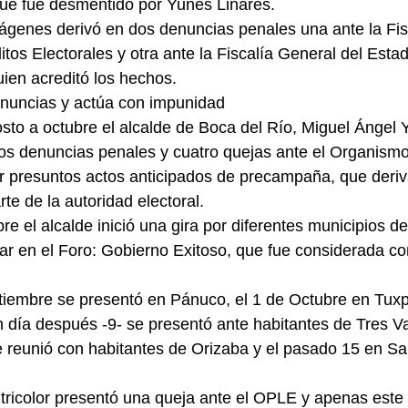
ue fue desmentido por Yunes Linares.
mágenes derivó en dos denuncias penales una ante la Fis
tos Electorales y otra ante la Fiscalía General del Estad
uien acreditó los hechos.
uncias y actúa con impunidad
to a octubre el alcalde de Boca del Río, Miguel Ángel 
s denuncias penales y cuatro quejas ante el Organismo
r presuntos actos anticipados de precampaña, que deriv
te de la autoridad electoral.
re el alcalde inició una gira por diferentes municipios del
ipar en el Foro: Gobierno Exitoso, que fue considerada co
iembre se presentó en Pánuco, el 1 de Octubre en Tuxpa
n día después -9- se presentó ante habitantes de Tres Val
e reunió con habitantes de Orizaba y el pasado 15 en S
tricolor presentó una queja ante el OPLE y apenas este 