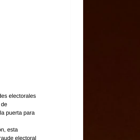
es electorales  
 de 
la puerta para 
n, esta 
raude electoral 