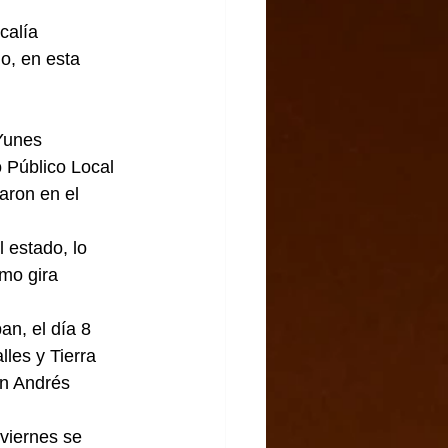
calía 
o, en esta 
Yunes 
 Público Local 
aron en el 
 estado, lo 
mo gira 
n, el día 8 
les y Tierra 
an Andrés 
viernes se 