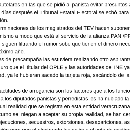
utelares en las que se pidió al panista evitar presuntos 
 días después el Tribunal Estatal Electoral se echó para 
ión.
rminaciones de los magistrados del TEV hacen suponer
nismo a modo que está al servicio de la alianza PAN /P
 siguen filtrando el rumor sobe que tienen el dinero nec
róximo año.
es de precampaña las estuviera realizando otro aspirant
ro que el  titular del OPLE y las autoridades del INE ya
d, ya le hubieran sacado la tarjeta roja, sacándolo de la
actitudes de arrogancia son los factores que a los funcio
a los diputados panistas y perredistas les ha nublado la v
tual realidad que se registra en esta entidad veracruzana
urno se  niegan a aceptar su propia realidad, se han cer
ejecuciones, secuestros, extorsiones, desapariciones, asa