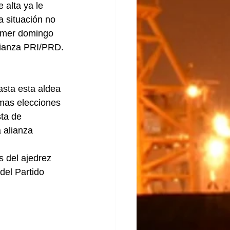
 alta ya le 
a situación no 
rimer domingo 
alianza PRI/PRD.
asta esta aldea 
imas elecciones 
ta de 
 alianza 
 del ajedrez 
del Partido 