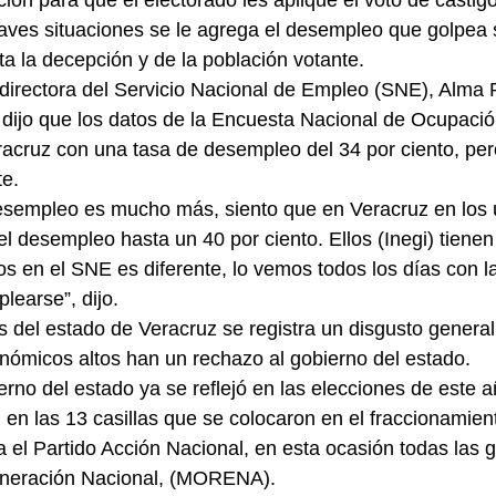
ación para que el electorado les aplique el voto de castigo
raves situaciones se le agrega el desempleo que golpea
a la decepción y de la población votante.          
directora del Servicio Nacional de Empleo (SNE), Alma 
dijo que los datos de la Encuesta Nacional de Ocupaci
cruz con una tasa de desempleo del 34 por ciento, pero
e.
esempleo es mucho más, siento que en Veracruz en los 
 desempleo hasta un 40 por ciento. Ellos (Inegi) tienen c
s en el SNE es diferente, lo vemos todos los días con la
learse”, dijo.
s del estado de Veracruz se registra un disgusto general
onómicos altos han un rechazo al gobierno del estado.
rno del estado ya se reflejó en las elecciones de este a
 en las 13 casillas que se colocaron en el fraccionamie
 el Partido Acción Nacional, en esta ocasión todas las ga
neración Nacional, (MORENA).